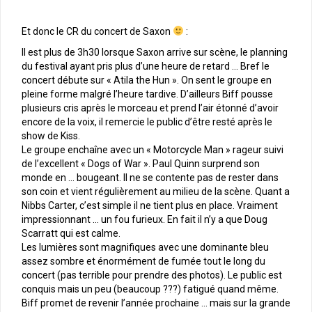
Et donc le CR du concert de Saxon
:
Il est plus de 3h30 lorsque Saxon arrive sur scène, le planning
du festival ayant pris plus d’une heure de retard … Bref le
concert débute sur « Atila the Hun ». On sent le groupe en
pleine forme malgré l’heure tardive. D’ailleurs Biff pousse
plusieurs cris après le morceau et prend l’air étonné d’avoir
encore de la voix, il remercie le public d’être resté après le
show de Kiss.
Le groupe enchaîne avec un « Motorcycle Man » rageur suivi
de l’excellent « Dogs of War ». Paul Quinn surprend son
monde en … bougeant. Il ne se contente pas de rester dans
son coin et vient régulièrement au milieu de la scène. Quant a
Nibbs Carter, c’est simple il ne tient plus en place. Vraiment
impressionnant … un fou furieux. En fait il n’y a que Doug
Scarratt qui est calme.
Les lumières sont magnifiques avec une dominante bleu
assez sombre et énormément de fumée tout le long du
concert (pas terrible pour prendre des photos). Le public est
conquis mais un peu (beaucoup ???) fatigué quand même.
Biff promet de revenir l’année prochaine … mais sur la grande