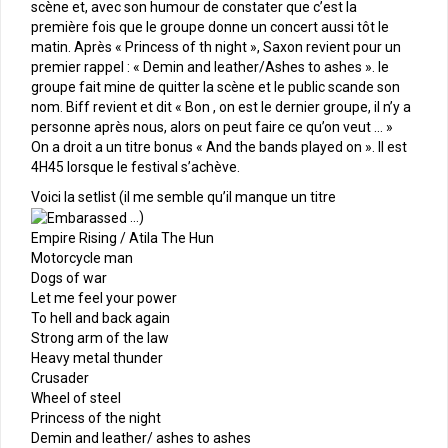
scène et, avec son humour de constater que c’est la
première fois que le groupe donne un concert aussi tôt le
matin. Après « Princess of th night », Saxon revient pour un
premier rappel : « Demin and leather/Ashes to ashes ». le
groupe fait mine de quitter la scène et le public scande son
nom. Biff revient et dit « Bon , on est le dernier groupe, il n’y a
personne après nous, alors on peut faire ce qu’on veut … »
On a droit a un titre bonus « And the bands played on ». Il est
4H45 lorsque le festival s’achève.
Voici la setlist (il me semble qu’il manque un titre
…)
Empire Rising / Atila The Hun
Motorcycle man
Dogs of war
Let me feel your power
To hell and back again
Strong arm of the law
Heavy metal thunder
Crusader
Wheel of steel
Princess of the night
Demin and leather/ ashes to ashes