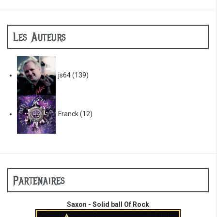
Les Auteurs
js64
(139)
Franck
(12)
Partenaires
Saxon - Solid ball Of Rock