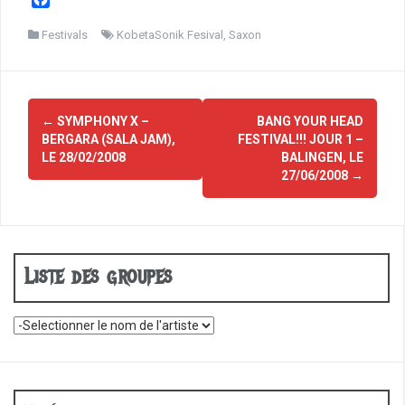
a
c
Festivals
KobetaSonik Fesival
,
Saxon
e
b
o
Navigation
o
←
SYMPHONY X –
BANG YOUR HEAD
d'article
k
BERGARA (SALA JAM),
FESTIVAL!!! JOUR 1 –
LE 28/02/2008
BALINGEN, LE
27/06/2008
→
Liste des groupes