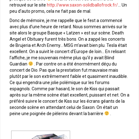
retrouvé sur le site
http://www.saxon-solidballofrock.fr/
… Un
peu d’auto promo, cela ne fait pas de mal.
Donc de mémoire, je me rappelle que le fest a commencé
avec plus d’une heure de retard. Nous sommes arrivés sur le
site alors le groupe Basque « Latzen » est sur scène. Death
Angel et Obituary furent très bons. On a zappé les concerts
de Brujeria et Arch Enemy… MSG m’avait bien plu. Tesla était
excellent. On a suivit le concert d’Europe de loin… En relisant
l’affiche, je me souvenais même plus qu’il y avait Blind
Guardian
. Par contre on a été énormément déçu du
concert de Dio. Pas que la prestation fut mauvaise mais
plutôt par le son extrêmement faible et quasiment inaudible.
Ce qui engendra une jolie polémique sur les forums
espagnols. Comme par hasard, le son de Kiss qui passait
après sur la même scène était excellent, puissant et net. On a
préféré suivre le concert de Kiss sur les écrans géants de la
seconde scène en attendant celui de Saxon. On était un
peine une poignée de pèlerins devant la barrière
.