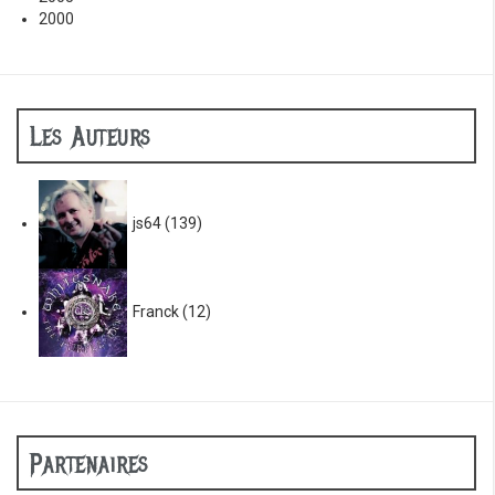
2000
Les Auteurs
js64
(139)
Franck
(12)
Partenaires