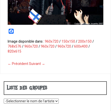
F
a
c
Image disponible dans :
960x720
/
150x150
/
200x150
/
e
768x576
/
960x720
/
960x720
/
960x720
/
600x400
/
b
820x615
o
o
← Précédent
Suivant →
k
Liste des groupes