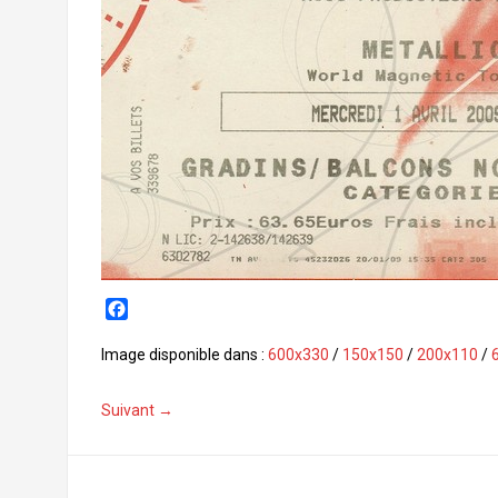
F
a
c
Image disponible dans :
600x330
/
150x150
/
200x110
/
e
b
Suivant →
o
o
k