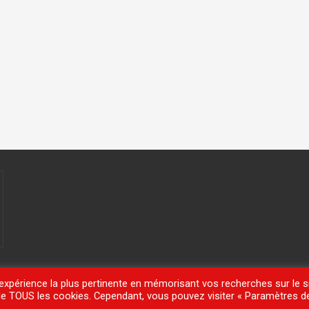
'expérience la plus pertinente en mémorisant vos recherches sur le si
n de TOUS les cookies. Cependant, vous pouvez visiter « Paramètres d
meisle