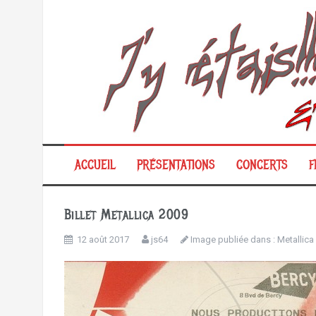
Aller
au
contenu
ACCUEIL
PRÉSENTATIONS
CONCERTS
F
Billet Metallica 2009
12 août 2017
js64
Image publiée dans :
Metallica