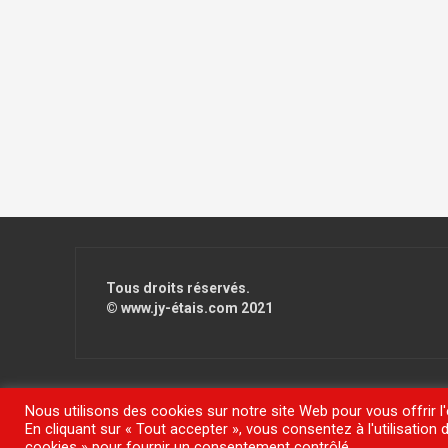
Tous droits réservés.
© www.jy-étais.com 2021
Nous utilisons des cookies sur notre site Web pour vous offrir l
En cliquant sur « Tout accepter », vous consentez à l'utilisatio
Fièrement propulsé par WordPress
|
Thème
FlyMag
par The
cookies » pour fournir un consentement contrôlé.