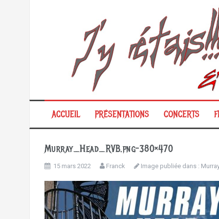
Aller
au
contenu
ACCUEIL
PRÉSENTATIONS
CONCERTS
F
Murray_Head_RVB.png-380×470
15 mars 2022
Franck
Image publiée dans :
Murra