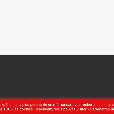
'expérience la plus pertinente en mémorisant vos recherches sur le si
n de TOUS les cookies. Cependant, vous pouvez visiter « Paramètres d
meisle