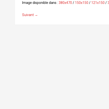
c
Image disponible dans :
380x470
/
150x150
/
121x150
/
e
b
Suivant →
o
o
k