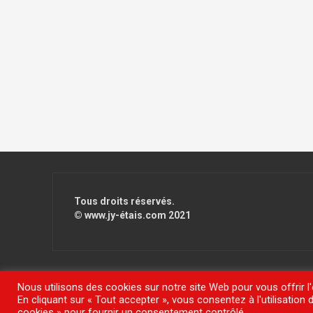
Tous droits réservés.
© www.jy-étais.com 2021
Nous utilisons des cookies sur notre site Web pour vous offrir l
En cliquant sur « Tout accepter », vous consentez à l'utilisatio
Fièrement propulsé par WordPress
|
Thème
FlyMag
par The
cookies » pour fournir un consentement contrôlé.