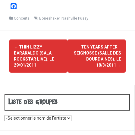
F
a
c
Concerts
Boneshaker
,
Nashville Pussy
e
b
o
Navigation
o
←
THIN LIZZY –
TEN YEARS AFTER –
d'article
k
BARAKALDO (SALA
SEIGNOSSE (SALLE DES
ROCKSTAR LIVE), LE
BOURDAINES), LE
29/01/2011
18/3/2011
→
Liste des groupes