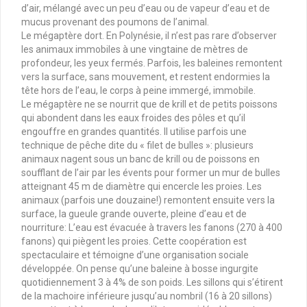
d’air, mélangé avec un peu d’eau ou de vapeur d’eau et de
mucus provenant des poumons de l’animal.
Le mégaptère dort. En Polynésie, il n’est pas rare d’observer
les animaux immobiles à une vingtaine de mètres de
profondeur, les yeux fermés. Parfois, les baleines remontent
vers la surface, sans mouvement, et restent endormies la
tête hors de l’eau, le corps à peine immergé, immobile.
Le mégaptère ne se nourrit que de krill et de petits poissons
qui abondent dans les eaux froides des pôles et qu’il
engouffre en grandes quantités. Il utilise parfois une
technique de pêche dite du « filet de bulles »: plusieurs
animaux nagent sous un banc de krill ou de poissons en
soufflant de l’air par les évents pour former un mur de bulles
atteignant 45 m de diamètre qui encercle les proies. Les
animaux (parfois une douzaine!) remontent ensuite vers la
surface, la gueule grande ouverte, pleine d’eau et de
nourriture: L’eau est évacuée à travers les fanons (270 à 400
fanons) qui piègent les proies. Cette coopération est
spectaculaire et témoigne d’une organisation sociale
développée. On pense qu’une baleine à bosse ingurgite
quotidiennement 3 à 4% de son poids. Les sillons qui s’étirent
de la machoire inférieure jusqu’au nombril (16 à 20 sillons)