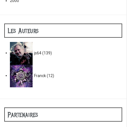
2000
Les Auteurs
js64
(139)
Franck
(12)
Partenaires