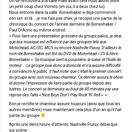
On se retrouvera à la salle mais avant cela nous allons boire
un petit coup chez Vomito (eh oui, il a deux chez lui).
Nous entrons dans la salle. Boneshaker a déjà commencé
son set. et là … je me fais pas chier, je recopie une partie de la
chronique du concert de l’année dernière de Boneshaker /
Paul Di’Anno au même endroit.
«
Pour faire une présentation grossière du groupe palois, je dirai
que leur musique est influencé par des groupes tels que
Motorhead, AC/DC, MC5 ou encore Nashville Pussy. D’ailleurs le
nom de Boneshaker est tiré du DVD de Motorhead « 25 & Alive:
Boneshaker ». Sa musique sent la poussière, la sueur et l’huile de
moteur … Le groupe joue donc à domicile et n’a aucune difficulté
à convaincre le public. Il faut noter que c’était le premier concert
du groupe avec son nouveau chanteur. Ce dernier assure le show
et donne l’impression de faire partie du groupe depuis des
lustres. Le concert se terminera au bout de 40 minutes par une
reprise des Tatts « Nice Boys Don’t Play Rock ‘N’ Roll ».
« .
Bon je rectifie le chanteur assure toujours (ainsi que tous les
autres membres) mais maintenant cela plus d’un an qu’il fait
partie du groupe
.
Après une demi heure d’attente, Nashville Pussy débarque
sur scène.