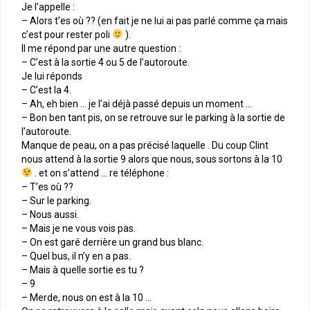
Je l’appelle :
– Alors t’es où ?? (en fait je ne lui ai pas parlé comme ça mais
c’est pour rester poli
).
Il me répond par une autre question :
– C’est à la sortie 4 ou 5 de l’autoroute.
Je lui réponds
– C’est la 4.
– Ah, eh bien … je l’ai déjà passé depuis un moment …
– Bon ben tant pis, on se retrouve sur le parking à la sortie de
l’autoroute.
Manque de peau, on a pas précisé laquelle . Du coup Clint
nous attend à la sortie 9 alors que nous, sous sortons à la 10
. et on s’attend … re téléphone :
– T’es où ??
– Sur le parking.
– Nous aussi.
– Mais je ne vous vois pas.
– On est garé derrière un grand bus blanc.
– Quel bus, il n’y en a pas.
– Mais à quelle sortie es tu ?
– 9
– Merde, nous on est à la 10 …