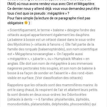
l’A64) où nous avons rendez vous avec Clint et Mégaptère.
Ce dernier nous y attend déjà. vous vous demandez peut être
tous c’est quoi ce pseudo : mégaptère » ?
Pour faire simple (la lecture de ce paragraphe n’est pas
obligatoire
) :
« Scientifiquement, le terme « baleine » désigne l’ordre des
cétacés auquel appartiennent également les dauphins.
La baleine à bosse est un cétacé classé dans le sous-ordre
des Mysticètes (« cétacés à fanons »). Elle fait partie de la
famille des rorquals (balaenoptéridés), son nom scientifique
est « Mégaptera novaeangliae ». On l’appelle aussi
« mégaptère », « jubarte », ou « Humpback Whales » en
anglais. Elle doit son nom de mégaptère à ses immenses
nageoires pectorales très souples, et son nom de baleine à
bosse à sa façon de sonder en faisant le « dos rond »bien
visible en surface. (Voir classification des cétacés)
Rappelons que les cétacés sont des mammifères marins: ils
ont le sang chaud, ils respirent de l’air et allaitent leurs petits.
Ils sont divisés en deux sous-ordres: les Odontocètes
(cétacés à dents —> 6 familles: physéteridés, ziphiidés,
monodontidés, platanistidés, delphinidés, phocoenidés) qui