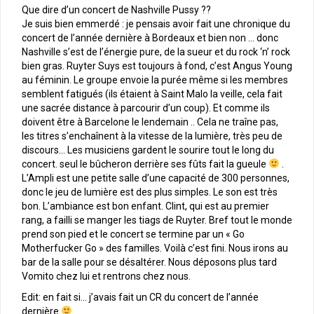
Que dire d’un concert de Nashville Pussy ??
Je suis bien emmerdé : je pensais avoir fait une chronique du
concert de l’année dernière à Bordeaux et bien non … donc
Nashville s’est de l’énergie pure, de la sueur et du rock ‘n’ rock
bien gras. Ruyter Suys est toujours à fond, c’est Angus Young
au féminin. Le groupe envoie la purée même si les membres
semblent fatigués (ils étaient à Saint Malo la veille, cela fait
une sacrée distance à parcourir d’un coup). Et comme ils
doivent être à Barcelone le lendemain .. Cela ne traîne pas,
les titres s’enchaînent à la vitesse de la lumière, très peu de
discours… Les musiciens gardent le sourire tout le long du
concert. seul le bûcheron derrière ses fûts fait la gueule
.
L’Ampli est une petite salle d’une capacité de 300 personnes,
donc le jeu de lumière est des plus simples. Le son est très
bon. L’ambiance est bon enfant. Clint, qui est au premier
rang, a failli se manger les tiags de Ruyter. Bref tout le monde
prend son pied et le concert se termine par un « Go
Motherfucker Go » des familles. Voilà c’est fini. Nous irons au
bar de la salle pour se désaltérer. Nous déposons plus tard
Vomito chez lui et rentrons chez nous.
Edit: en fait si… j’avais fait un CR du concert de l’année
dernière