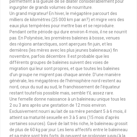
permettent à la gueule de se dilater considérablement pour
ingurgiter de grands volumes de nourriture.
Un grand migrateur! En hiver, le mégaptère parcourt des
milliers de kilomètres (25 000 km par an?) et migre vers des
eaux plus tempérées pour mettre bas et se reproduire.
Pendant cette période qui dure environ 4 mois, il ne se nourrit
pas. En Polynésie, les premières baleines à bosse, venues
des régions antarctiques, sont aperçues fin juin, et les
dernières (les mères avec les plus jeunes baleineaux) fin
novembre, parfois décembre. Il est probable que les
différents groupes de baleines suivent des voies de
migration qui leur sont propres, et que toutes les baleines
d’un groupe ne migrent pas chaque année. D’une manière
générale, les mégaptères de l’hémisphère nord restent au
nord, ceux du sud au sud, le franchissement de l’équateur
restant toutefois possible mais, semble t’il, assez rare.
Une femelle donne naissance à un baleineau unique tous les
2 ou 3 ans après une gestation de 12 mois environ.
Exclusivement nourri au lait de sa mère pendant 5 à 6 mois, il
atteint sa maturité sexuelle en 3 à 5 ans (15 mois d’après
certaines sources). Gavé de lait très riche, le baleineau grossit
de plus de 60 kg par jour. Les liens affectifs entre le baleineau
et sa mère sont trés forts: ils peuvent se prolonger jusqu’à la