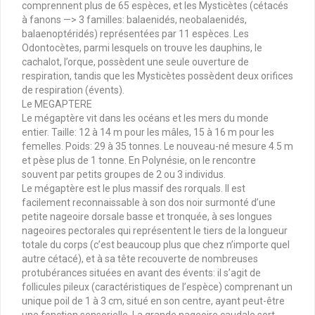
comprennent plus de 65 espèces, et les Mysticètes (cétacés
à fanons —> 3 familles: balaenidés, neobalaenidés,
balaenoptéridés) représentées par 11 espèces. Les
Odontocètes, parmi lesquels on trouve les dauphins, le
cachalot, l’orque, possèdent une seule ouverture de
respiration, tandis que les Mysticètes possèdent deux orifices
de respiration (évents).
Le MEGAPTERE
Le mégaptère vit dans les océans et les mers du monde
entier. Taille: 12 à 14 m pour les mâles, 15 à 16 m pour les
femelles. Poids: 29 à 35 tonnes. Le nouveau-né mesure 4.5 m
et pèse plus de 1 tonne. En Polynésie, on le rencontre
souvent par petits groupes de 2 ou 3 individus.
Le mégaptère est le plus massif des rorquals. Il est
facilement reconnaissable à son dos noir surmonté d’une
petite nageoire dorsale basse et tronquée, à ses longues
nageoires pectorales qui représentent le tiers de la longueur
totale du corps (c’est beaucoup plus que chez n’importe quel
autre cétacé), et à sa tête recouverte de nombreuses
protubérances situées en avant des évents: il s’agit de
follicules pileux (caractéristiques de l’espèce) comprenant un
unique poil de 1 à 3 cm, situé en son centre, ayant peut-être
une fonction sensorielle. La grande nageoire caudale sort