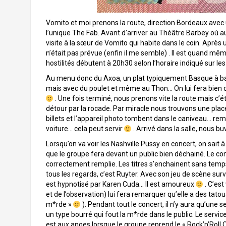
Vomito et moi prenons la route, direction Bordeaux avec 
l’unique The Fab. Avant d’arriver au Théâtre Barbey où aur
visite à la sœur de Vomito qui habite dans le coin. Après
n’était pas prévue (enfin il me semble) . Il est quand mê
hostilités débutent à 20h30 selon l’horaire indiqué sur les 
Au menu donc du Axoa, un plat typiquement Basque à bas
mais avec du poulet et même au Thon… On lui fera bien c
. Une fois terminé, nous prenons vite la route mais c’é
détour par la rocade. Par miracle nous trouvons une place 
billets et l’appareil photo tombent dans le caniveau… rempl
voiture… cela peut servir
. Arrivé dans la salle, nous b
Lorsqu’on va voir les Nashville Pussy en concert, on sait à q
que le groupe fera devant un public bien déchainé. Le conc
correctement remplie. Les titres s’enchainent sans temps m
tous les regards, c’est Ruyter. Avec son jeu de scène survol
est hypnotisé par Karen Cuda… Il est amoureux
. C’est
et de l’observation) lui fera remarquer qu’elle a des tat
m*rde »
). Pendant tout le concert, il n’y aura qu’une
un type bourré qui fout la m*rde dans le public. Le serv
est aux anges lorsque le groupe reprend le « Rock’n’Roll O