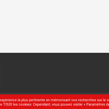
'expérience la plus pertinente en mémorisant vos recherches sur le si
n de TOUS les cookies. Cependant, vous pouvez visiter « Paramètres d
meisle