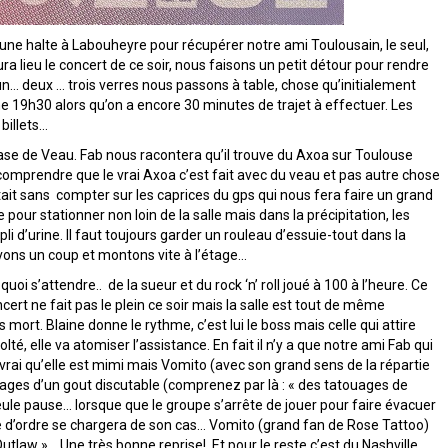
une halte à Labouheyre pour récupérer notre ami Toulousain, le seul,
a lieu le concert de ce soir, nous faisons un petit détour pour rendre
 un… deux … trois verres nous passons à table, chose qu’initialement
me 19h30 alors qu’on a encore 30 minutes de trajet à effectuer. Les
billets…
e de Veau. Fab nous racontera qu’il trouve du Axoa sur Toulouse
omprendre que le vrai Axoa c’est fait avec du veau et pas autre chose
tait sans compter sur les caprices du gps qui nous fera faire un grand
pour stationner non loin de la salle mais dans la précipitation, les
i d’urine. Il faut toujours garder un rouleau d’essuie-tout dans la
uvons un coup et montons vite à l’étage…
uoi s’attendre.. de la sueur et du rock ‘n’ roll joué à 100 à l’heure. Ce
ert ne fait pas le plein ce soir mais la salle est tout de même
ort. Blaine donne le rythme, c’est lui le boss mais celle qui attire
té, elle va atomiser l’assistance. En fait il n’y a que notre ami Fab qui
 vrai qu’elle est mimi mais Vomito (avec son grand sens de la répartie
ouages d’un gout discutable (comprenez par là : « des tatouages de
 seule pause… lorsque que le groupe s’arrête de jouer pour faire évacuer
ice d’ordre se chargera de son cas… Vomito (grand fan de Rose Tattoo)
utlaw »… Une très bonne reprise! Et pour le reste c’est du Nashville