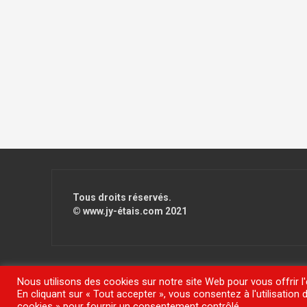
Tous droits réservés.
© www.jy-étais.com 2021
Nous utilisons des cookies sur notre site Web pour vous offrir l
En cliquant sur « Tout accepter », vous consentez à l'utilisatio
Fièrement propulsé par WordPress
|
Thème
FlyMag
par The
cookies » pour fournir un consentement contrôlé.