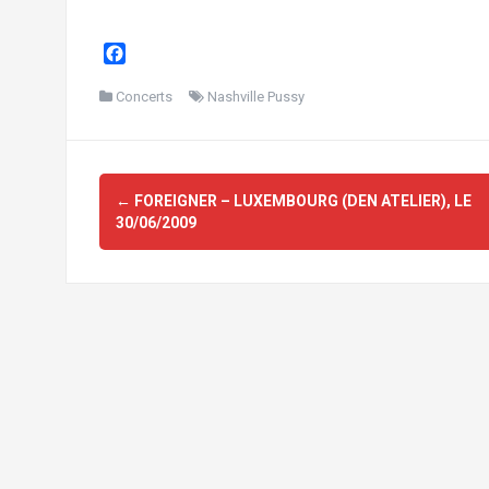
F
a
c
Concerts
Nashville Pussy
e
b
o
Navigation
o
←
FOREIGNER – LUXEMBOURG (DEN ATELIER), LE
d'article
k
30/06/2009