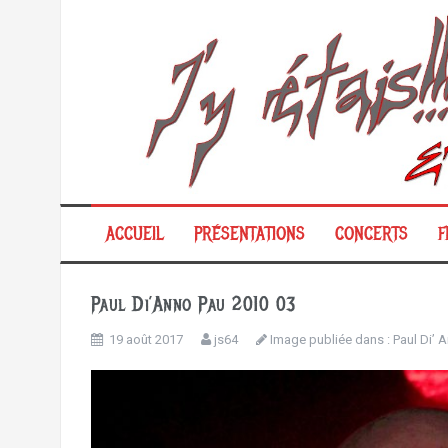
Aller
au
contenu
ACCUEIL
PRÉSENTATIONS
CONCERTS
F
Paul Di’Anno Pau 2010 03
19 août 2017
js64
Image publiée dans :
Paul Di’ 