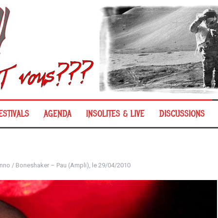
ESTIVALS
AGENDA
INSOLITES & LIVE
DISCUSSIONS
Anno / Boneshaker – Pau (Ampli), le 29/04/2010