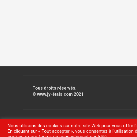
Tous droits réservés.
© www.jy-étais.com 2021
Nous utilisons des cookies sur notre site Web pour vous offrir l
En cliquant sur « Tout accepter », vous consentez à l'utilisatio
Fièrement propulsé par WordPress
|
Thème
FlyMag
par The
cookies » pour fournir un consentement contrôlé.