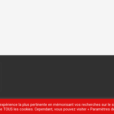
'expérience la plus pertinente en mémorisant vos recherches sur le si
n de TOUS les cookies. Cependant, vous pouvez visiter « Paramètres d
meisle