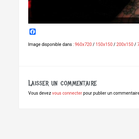
F
a
c
Image disponible dans :
960x720
/
150x150
/
200x150
/
e
b
o
o
k
Laisser un commentaire
Vous devez
vous connecter
pour publier un commentaire