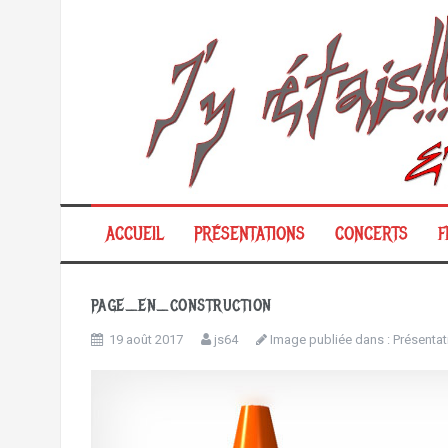
Aller
au
contenu
ACCUEIL
PRÉSENTATIONS
CONCERTS
F
page_en_construction
19 août 2017
js64
Image publiée dans :
Présentat