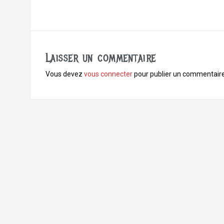
e
b
o
o
k
Laisser un commentaire
Vous devez
vous connecter
pour publier un commentaire