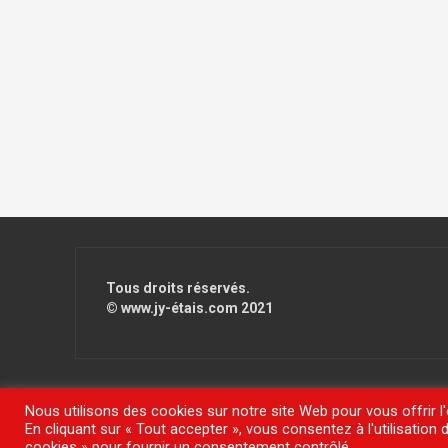
Tous droits réservés.
© www.jy-étais.com 2021
Nous utilisons des cookies sur notre site Web pour vous offrir l
En cliquant sur « Tout accepter », vous consentez à l'utilisatio
Fièrement propulsé par WordPress
|
Thème
FlyMag
par The
cookies » pour fournir un consentement contrôlé.