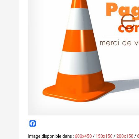
F
a
c
Image disponible dans :
600x450
/
150x150
/
200x150
/