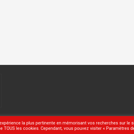
'expérience la plus pertinente en mémorisant vos recherches sur le si
n de TOUS les cookies. Cependant, vous pouvez visiter « Paramètres d
meisle