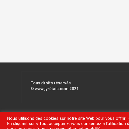
Tous droits réservés.
© www.jy-étais.com 2021
Nous utilisons des cookies sur notre site Web pour vous offrir l
En cliquant sur « Tout accepter », vous consentez à l'utilisatio
Fièrement propulsé par WordPress
|
Thème
FlyMag
par The
cookies » pour fournir un consentement contrôlé.