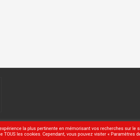
'expérience la plus pertinente en mémorisant vos recherches sur le si
n de TOUS les cookies. Cependant, vous pouvez visiter « Paramètres d
meisle