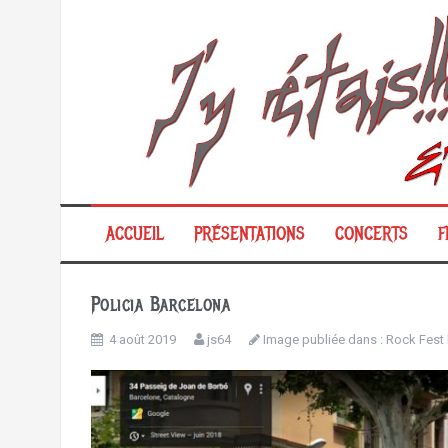
Aller
au
contenu
ACCUEIL
PRÉSENTATIONS
CONCERTS
F
Policia Barcelona
4 août 2019
js64
Image publiée dans :
Rock Fest B