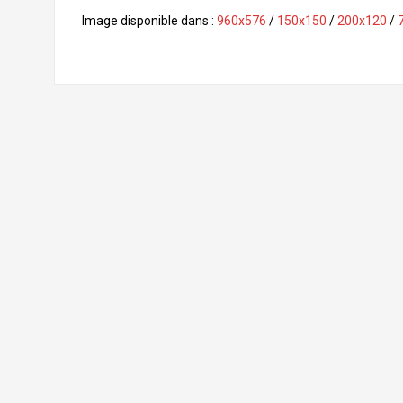
a
c
Image disponible dans :
960x576
/
150x150
/
200x120
/
e
b
o
o
k