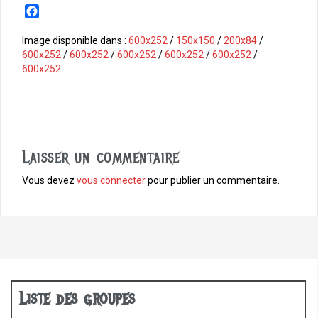
F
a
c
Image disponible dans :
600x252
/
150x150
/
200x84
/
e
600x252
/
600x252
/
600x252
/
600x252
/
600x252
/
b
600x252
o
o
k
Laisser un commentaire
Vous devez
vous connecter
pour publier un commentaire.
Liste des groupes