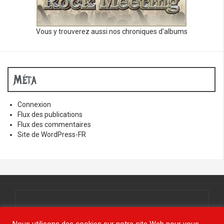
Vous y trouverez aussi nos chroniques d'albums
Méta
Connexion
Flux des publications
Flux des commentaires
Site de WordPress-FR
Tous droits réservés.
© www.jy-étais.com 2021