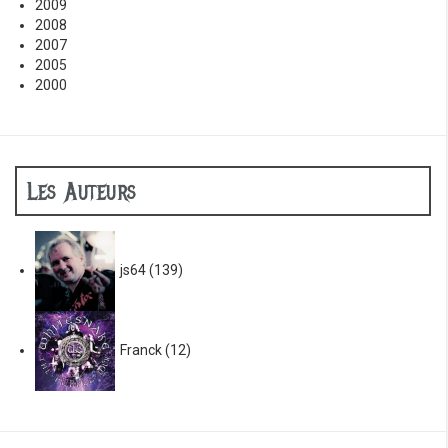
2009
2008
2007
2005
2000
Les Auteurs
js64
(139)
Franck
(12)