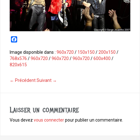
F
a
c
Image disponible dans :
960x720
/
150x150
/
200x150
/
e
768x576
/
960x720
/
960x720
/
960x720
/
600x400
/
b
820x615
o
o
← Précédent
Suivant →
k
Laisser un commentaire
Vous devez
vous connecter
pour publier un commentaire.