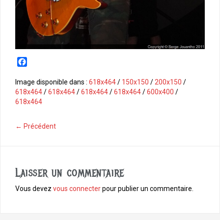
F
a
c
Image disponible dans :
618x464
/
150x150
/
200x150
/
e
618x464
/
618x464
/
618x464
/
618x464
/
600x400
/
b
618x464
o
o
← Précédent
k
Laisser un commentaire
Vous devez
vous connecter
pour publier un commentaire.