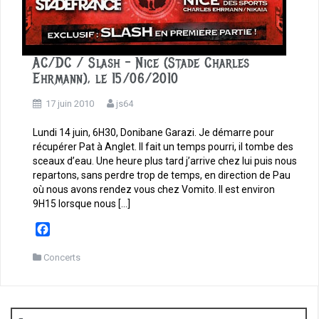
AC/DC / Slash – Nice (Stade Charles
Ehrmann), le 15/06/2010
17 juin 2010
js64
Lundi 14 juin, 6H30, Donibane Garazi. Je démarre pour
récupérer Pat à Anglet. Il fait un temps pourri, il tombe des
sceaux d’eau. Une heure plus tard j’arrive chez lui puis nous
repartons, sans perdre trop de temps, en direction de Pau
où nous avons rendez vous chez Vomito. Il est environ
9H15 lorsque nous […]
F
a
c
Concerts
e
b
o
o