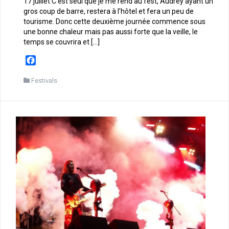
17 juillet C’est seul que je me rend au fest, Audrey ayant un
gros coup de barre, restera à l’hôtel et fera un peu de
tourisme. Donc cette deuxième journée commence sous
une bonne chaleur mais pas aussi forte que la veille, le
temps se couvrira et […]
F
a
c
Festivals
e
b
o
o
k