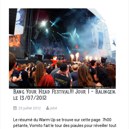
o
o
k
Bang Your Head Festival!!! Jour 1 – Balingen,
le 13/07/2012
23 juillet 2012
js64
Le résumé du Warm Up se trouve sur cette page. 7h00
pétante, Vomito fait le tour des piaules pour réveiller tout