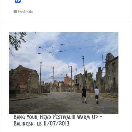
a
c
Festivals
e
b
o
o
k
Bang Your Head Festival!!! Warm Up –
Balingen, le 11/07/2013