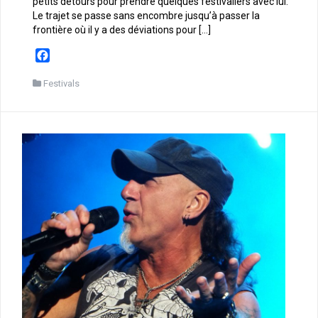
petits détours pour prendre quelques festivaliers avec lui.
Le trajet se passe sans encombre jusqu’à passer la
frontière où il y a des déviations pour […]
F
a
c
Festivals
e
b
o
o
k