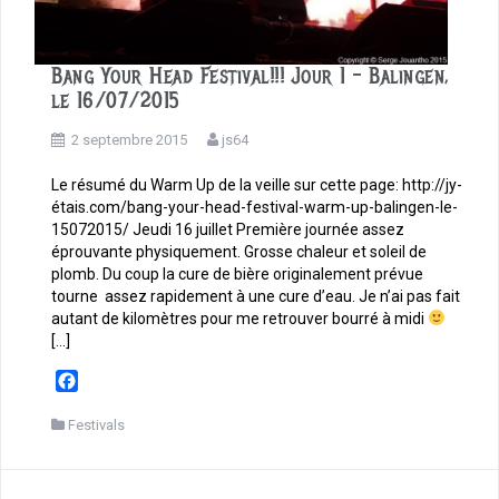
Bang Your Head Festival!!! Jour 1 – Balingen,
le 16/07/2015
2 septembre 2015
js64
Le résumé du Warm Up de la veille sur cette page: http://jy-
étais.com/bang-your-head-festival-warm-up-balingen-le-
15072015/ Jeudi 16 juillet Première journée assez
éprouvante physiquement. Grosse chaleur et soleil de
plomb. Du coup la cure de bière originalement prévue
tourne assez rapidement à une cure d’eau. Je n’ai pas fait
autant de kilomètres pour me retrouver bourré à midi
[…]
F
a
c
Festivals
e
b
o