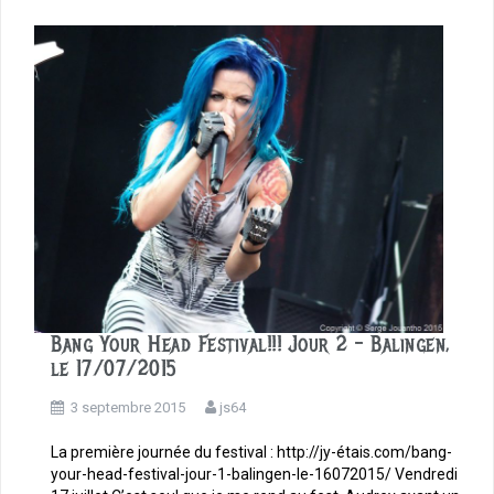
o
o
k
Bang Your Head Festival!!! Jour 2 – Balingen,
le 17/07/2015
3 septembre 2015
js64
La première journée du festival : http://jy-étais.com/bang-
your-head-festival-jour-1-balingen-le-16072015/ Vendredi