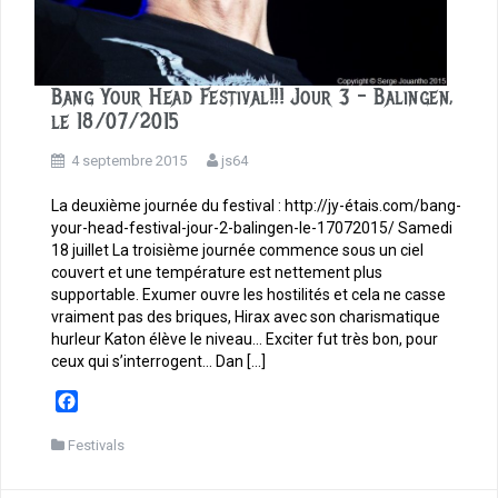
Bang Your Head Festival!!! Jour 3 – Balingen,
le 18/07/2015
4 septembre 2015
js64
La deuxième journée du festival : http://jy-étais.com/bang-
your-head-festival-jour-2-balingen-le-17072015/ Samedi
18 juillet La troisième journée commence sous un ciel
couvert et une température est nettement plus
supportable. Exumer ouvre les hostilités et cela ne casse
vraiment pas des briques, Hirax avec son charismatique
hurleur Katon élève le niveau… Exciter fut très bon, pour
ceux qui s’interrogent… Dan […]
F
a
c
Festivals
e
b