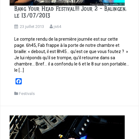
Bang Your Head Festival!!! Jour 2 – Balingen,
le 13/07/2013
23 juillet 2013
js64
Le compte rendu de la première journée est sur cette
page. 6h45, Fab frappe à la porte de notre chambre et
braille: « debout, il est 8h45… qu’est ce que vous foutez ? »
Je lui réponds qu’il se trompe, qu’il retourne dans sa
chambre… Bref… il a confondu le 6 et le 8 sur son portable…
le […]
F
a
c
Festivals
e
b
o
o
k