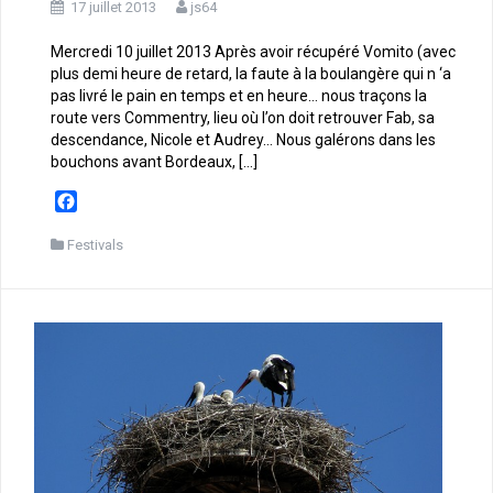
17 juillet 2013
js64
Mercredi 10 juillet 2013 Après avoir récupéré Vomito (avec
plus demi heure de retard, la faute à la boulangère qui n ‘a
pas livré le pain en temps et en heure… nous traçons la
route vers Commentry, lieu où l’on doit retrouver Fab, sa
descendance, Nicole et Audrey… Nous galérons dans les
bouchons avant Bordeaux, […]
F
a
c
Festivals
e
b
o
o
k