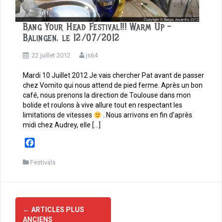
Bang Your Head Festival!!! Warm Up –
Balingen, le 12/07/2012
22 juillet 2012
js64
Mardi 10 Juillet 2012 Je vais chercher Pat avant de passer
chez Vomito qui nous attend de pied ferme. Après un bon
café, nous prenons la direction de Toulouse dans mon
bolide et roulons à vive allure tout en respectant les
limitations de vitesses
. Nous arrivons en fin d’après
midi chez Audrey, elle […]
F
a
c
Festivals
e
b
o
Navigation
o
←
ARTICLES PLUS
des
k
ANCIENS