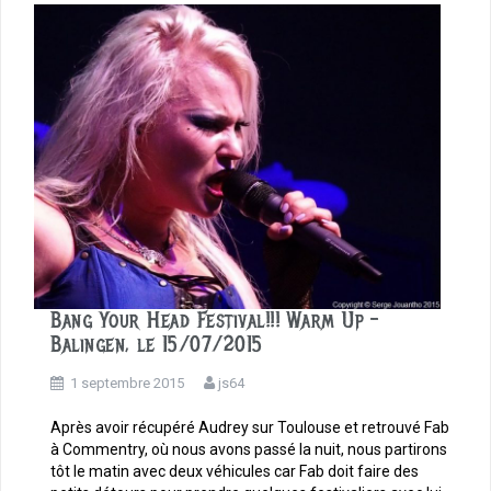
o
k
Bang Your Head Festival!!! Warm Up –
Balingen, le 15/07/2015
1 septembre 2015
js64
Après avoir récupéré Audrey sur Toulouse et retrouvé Fab
à Commentry, où nous avons passé la nuit, nous partirons
tôt le matin avec deux véhicules car Fab doit faire des