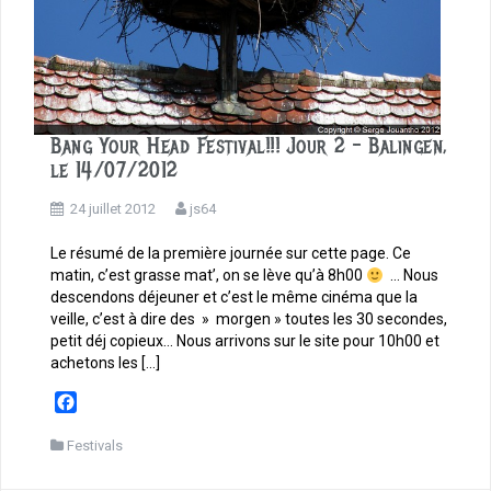
Bang Your Head Festival!!! Jour 2 – Balingen,
le 14/07/2012
24 juillet 2012
js64
Le résumé de la première journée sur cette page. Ce
matin, c’est grasse mat’, on se lève qu’à 8h00
… Nous
descendons déjeuner et c’est le même cinéma que la
veille, c’est à dire des » morgen » toutes les 30 secondes,
petit déj copieux… Nous arrivons sur le site pour 10h00 et
achetons les […]
F
a
c
Festivals
e
b