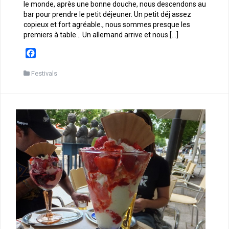
le monde, après une bonne douche, nous descendons au
bar pour prendre le petit déjeuner. Un petit déj assez
copieux et fort agréable., nous sommes presque les
premiers à table… Un allemand arrive et nous […]
F
a
c
Festivals
e
b
o
o
k