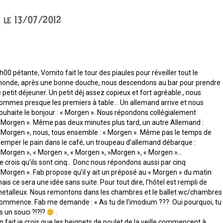
n, le 13/07/2012
h00 pétante, Vomito fait le tour des piaules pour réveiller tout le
onde, après une bonne douche, nous descendons au bar pour prendre
e petit déjeuner. Un petit déj assez copieux et fort agréable., nous
ommes presque les premiers à table… Un allemand arrive et nous
ouhaite le bonjour : « Morgen ». Nous répondons collégialement
 Morgen ». Même pas deux minutes plus tard, un autre Allemand :
 Morgen », nous, tous ensemble : « Morgen ». Même pas le temps de
remper le pain dans le café, un troupeau d’allemand débarque :
 Morgen », « Morgen », « Morgen », »Morgen », « Morgen »…
e crois qu’ils sont cinq… Donc nous répondons aussi par cinq
 Morgen ». Fab propose qu’il y ait un préposé au « Morgen » du matin
ais ce sera une idée sans suite. Pour tout dire, l’hôtel est rempli de
etalleux. Nous remontons dans les chambres et le ballet wc/chambres
ommence. Fab me demande : « As tu de l’imodium ???. Oui pourquoi, tu
s un souci ?!?!?
.
n fait je crois que les beignets de poulet de la veille commencent à