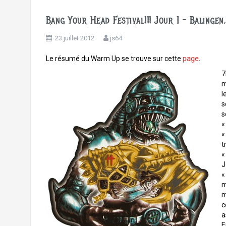
Bang Your Head Festival!!! Jour 1 – Balinge
23 juillet 2012
js64
Le résumé du Warm Up se trouve sur cette
page
.
7
m
l
s
s
«
«
t
«
J
«
m
m
c
a
E