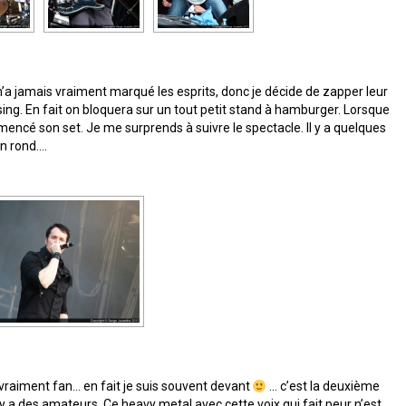
m’a jamais vraiment marqué les esprits, donc je décide de zapper leur
ing. En fait on bloquera sur un tout petit stand à hamburger. Lorsque
ncé son set. Je me surprends à suivre le spectacle. Il y a quelques
en rond….
vraiment fan… en fait je suis souvent devant
… c’est la deuxième
l y a des amateurs. Ce heavy metal avec cette voix qui fait peur n’est