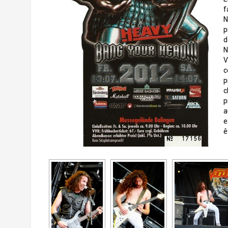
f
N
p
d
N
V
c
p
c
p
a
e
ê