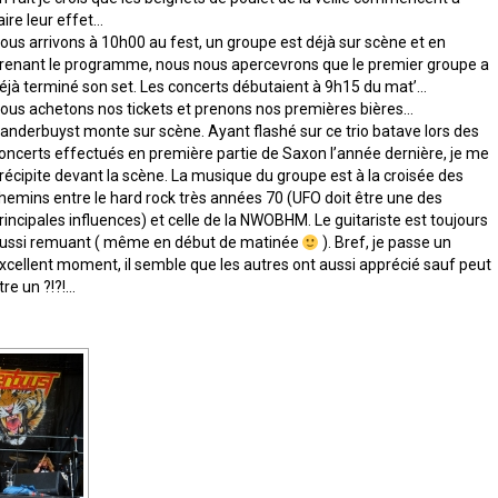
aire leur effet…
ous arrivons à 10h00 au fest, un groupe est déjà sur scène et en
renant le programme, nous nous apercevrons que le premier groupe a
éjà terminé son set. Les concerts débutaient à 9h15 du mat’…
ous achetons nos tickets et prenons nos premières bières…
anderbuyst monte sur scène. Ayant flashé sur ce trio batave lors des
oncerts effectués en première partie de Saxon l’année dernière, je me
récipite devant la scène. La musique du groupe est à la croisée des
hemins entre le hard rock très années 70 (UFO doit être une des
rincipales influences) et celle de la NWOBHM. Le guitariste est toujours
ussi remuant ( même en début de matinée
). Bref, je passe un
xcellent moment, il semble que les autres ont aussi apprécié sauf peut
tre un ?!?!…