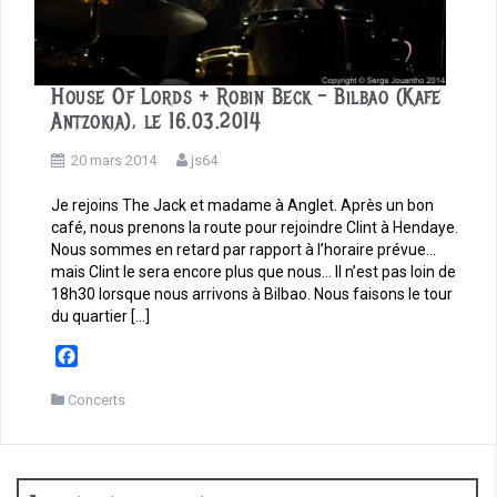
House Of Lords + Robin Beck – Bilbao (Kafe
Antzokia), le 16.03.2014
20 mars 2014
js64
Je rejoins The Jack et madame à Anglet. Après un bon
café, nous prenons la route pour rejoindre Clint à Hendaye.
Nous sommes en retard par rapport à l’horaire prévue…
mais Clint le sera encore plus que nous… Il n’est pas loin de
18h30 lorsque nous arrivons à Bilbao. Nous faisons le tour
du quartier […]
F
a
c
Concerts
e
b
o
o