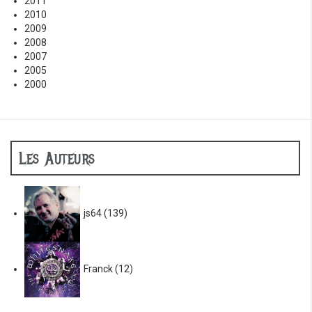
2011
2010
2009
2008
2007
2005
2000
Les Auteurs
js64
(139)
Franck
(12)