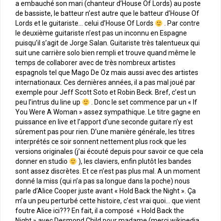
a embauché son mari (chanteur d’House Of Lords) au poste
de bassiste, le batteur n’est autre que le batteur d’House Of
Lords et le guitariste… celui d’House Of Lords
. Par contre
le deuxième guitariste n’est pas un inconnu en Espagne
puisqu’il s’agit de Jorge Salan. Guitariste très talentueux qui
suit une carrière solo bien rempli et trouve quand même le
temps de collaborer avec de très nombreux artistes
espagnols tel que Mago De Oz mais aussi avec des artistes
internationaux. Ces dernières années, il a pas mal joué par
exemple pour Jeff Scott Soto et Robin Beck. Bref, c’est un
peu l’intrus du line up
. Donc le set commence par un « If
You Were A Woman » assez sympathique. Le titre gagne en
puissance en live et l’apport d’une seconde guitare n’y est
sûrement pas pour rien. D’une manière générale, les titres
interprétés ce soir sonnent nettement plus rock que les
versions originales (j’ai écouté depuis pour savoir ce que cela
donner en studio
), les claviers, enfin plutôt les bandes
sont assez discrètes. Et ce n’est pas plus mal. A un moment
donné la miss (qui n’a pas sa longue dans la poche) nous
parle d’Alice Cooper juste avant « Hold Back the Night ». Ça
m’a un peu perturbé cette histoire, c’est vrai quoi… que vient
foutre Alice ici??? En fait, il a composé « Hold Back the
Night » avec Desmond Child pour madame (merci wikipedia