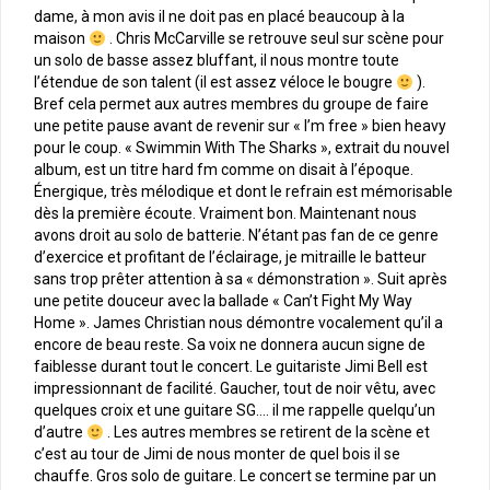
dame, à mon avis il ne doit pas en placé beaucoup à la
maison
. Chris McCarville se retrouve seul sur scène pour
un solo de basse assez bluffant, il nous montre toute
l’étendue de son talent (il est assez véloce le bougre
).
Bref cela permet aux autres membres du groupe de faire
une petite pause avant de revenir sur « I’m free » bien heavy
pour le coup. « Swimmin With The Sharks », extrait du nouvel
album, est un titre hard fm comme on disait à l’époque.
Énergique, très mélodique et dont le refrain est mémorisable
dès la première écoute. Vraiment bon. Maintenant nous
avons droit au solo de batterie. N’étant pas fan de ce genre
d’exercice et profitant de l’éclairage, je mitraille le batteur
sans trop prêter attention à sa « démonstration ». Suit après
une petite douceur avec la ballade « Can’t Fight My Way
Home ». James Christian nous démontre vocalement qu’il a
encore de beau reste. Sa voix ne donnera aucun signe de
faiblesse durant tout le concert. Le guitariste Jimi Bell est
impressionnant de facilité. Gaucher, tout de noir vêtu, avec
quelques croix et une guitare SG…. il me rappelle quelqu’un
d’autre
. Les autres membres se retirent de la scène et
c’est au tour de Jimi de nous monter de quel bois il se
chauffe. Gros solo de guitare. Le concert se termine par un