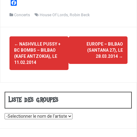
F
a
c
Concerts
House Of Lords
,
Robin Beck
e
b
o
Navigation
o
←
NASHVILLE PUSSY +
EUROPE – BILBAO
d'article
k
BC BOMBS – BILBAO
(SANTANA 27), LE
(KAFE ANTZOKIA), LE
28.03.2014
→
11.02.2014
Liste des groupes