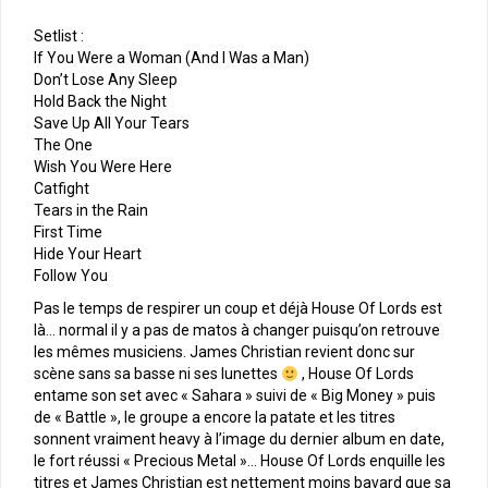
Setlist :
If You Were a Woman (And I Was a Man)
Don’t Lose Any Sleep
Hold Back the Night
Save Up All Your Tears
The One
Wish You Were Here
Catfight
Tears in the Rain
First Time
Hide Your Heart
Follow You
Pas le temps de respirer un coup et déjà House Of Lords est
là… normal il y a pas de matos à changer puisqu’on retrouve
les mêmes musiciens. James Christian revient donc sur
scène sans sa basse ni ses lunettes
, House Of Lords
entame son set avec « Sahara » suivi de « Big Money » puis
de « Battle », le groupe a encore la patate et les titres
sonnent vraiment heavy à l’image du dernier album en date,
le fort réussi « Precious Metal »… House Of Lords enquille les
titres et James Christian est nettement moins bavard que sa