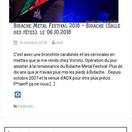
Bidache Metal Festival 2018 – Bidache (Salle
des fêtes), le 06.10.2018
10 octobre 2018
js64
C’est avec une bronchite carabinée et les cervicales en
miettes que je me rends chez Vomito. Opération du jour:
assister à la renaissance du Bidache Metal Festival. Plus de
dix ans que je n’avais plus mis les pieds à Bidache… Depuis
octobre 2007 et la venue d’ADX pour être plus précis…
P*tain!!! ça ne nous […]
F
a
c
Festivals
e
b
o
o