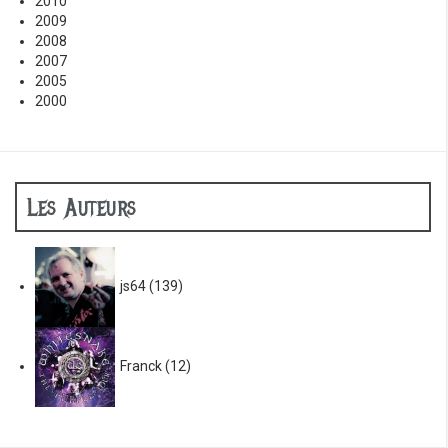
2010
2009
2008
2007
2005
2000
Les Auteurs
js64
(139)
Franck
(12)