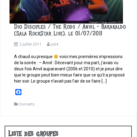
Dio Disciples / The Rods / Anvil – Barakaldo
(Sala RockStar Live), le 01/07/2011
2 juillet 2011
js64
A chaud ou presque
voici mes premières impressions
de la soirée : – Anvil : Décevant pour ma part, j’avais vu
deux fois Anvil auparavant (2006 et 2010) et je peux dire
que le groupe peut bien mieux faire que ce qu’il a proposé
hier soir. Le groupe n’avait pas l’air de se faire […]
F
a
c
Concerts
e
b
o
o
Liste des groupes
k