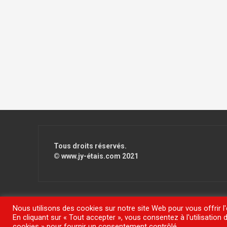
Tous droits réservés.
© www.jy-étais.com 2021
Nous utilisons des cookies sur notre site Web pour vous offrir l
En cliquant sur « Tout accepter », vous consentez à l'utilisatio
Fièrement propulsé par WordPress
|
Thème
FlyMag
par The
cookies » pour fournir un consentement contrôlé.