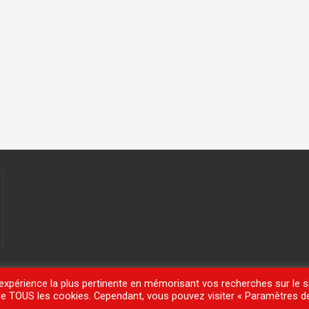
'expérience la plus pertinente en mémorisant vos recherches sur le si
n de TOUS les cookies. Cependant, vous pouvez visiter « Paramètres d
meisle