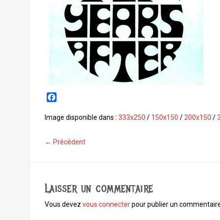
F
a
c
Image disponible dans :
333x250
/
150x150
/
200x150
/
e
b
← Précédent
o
o
k
Laisser un commentaire
Vous devez
vous connecter
pour publier un commentaire