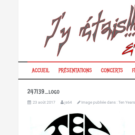
Aller
au
contenu
ACCUEIL
PRÉSENTATIONS
CONCERTS
F
247139_logo
23 août 2017
js64
Image publiée dans :
Ten Years