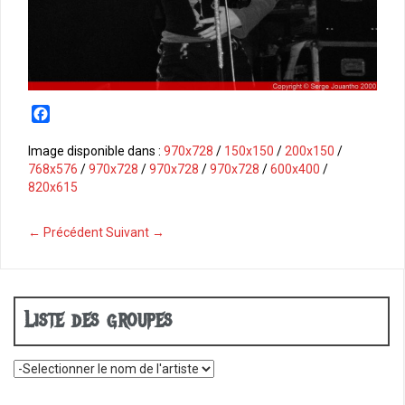
F
a
c
Image disponible dans :
970x728
/
150x150
/
200x150
/
e
768x576
/
970x728
/
970x728
/
970x728
/
600x400
/
b
820x615
o
o
← Précédent
Suivant →
k
Liste des groupes