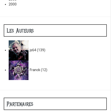
2000
Les Auteurs
js64
(139)
Franck
(12)
Partenaires