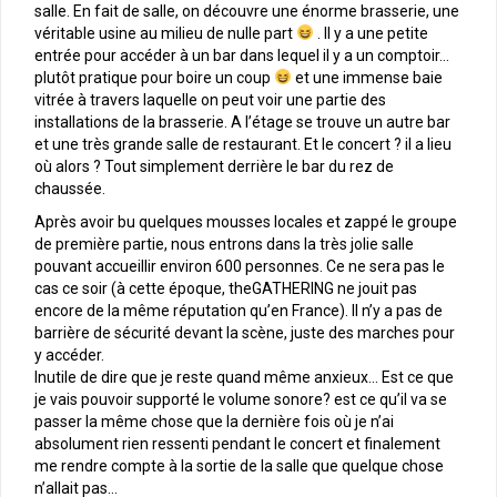
salle. En fait de salle, on découvre une énorme brasserie, une
véritable usine au milieu de nulle part
. Il y a une petite
entrée pour accéder à un bar dans lequel il y a un comptoir…
plutôt pratique pour boire un coup
et une immense baie
vitrée à travers laquelle on peut voir une partie des
installations de la brasserie. A l’étage se trouve un autre bar
et une très grande salle de restaurant. Et le concert ? il a lieu
où alors ? Tout simplement derrière le bar du rez de
chaussée.
Après avoir bu quelques mousses locales et zappé le groupe
de première partie, nous entrons dans la très jolie salle
pouvant accueillir environ 600 personnes. Ce ne sera pas le
cas ce soir (à cette époque, theGATHERING ne jouit pas
encore de la même réputation qu’en France). Il n’y a pas de
barrière de sécurité devant la scène, juste des marches pour
y accéder.
Inutile de dire que je reste quand même anxieux… Est ce que
je vais pouvoir supporté le volume sonore? est ce qu’il va se
passer la même chose que la dernière fois où je n’ai
absolument rien ressenti pendant le concert et finalement
me rendre compte à la sortie de la salle que quelque chose
n’allait pas…