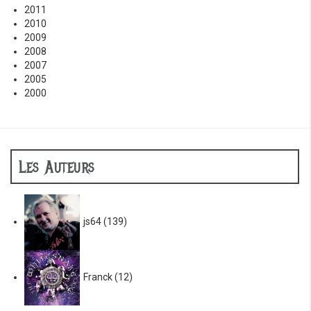
2011
2010
2009
2008
2007
2005
2000
Les Auteurs
js64
(139)
Franck
(12)