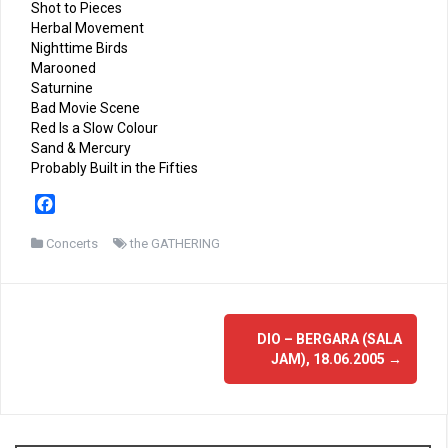
Shot to Pieces
Herbal Movement
Nighttime Birds
Marooned
Saturnine
Bad Movie Scene
Red Is a Slow Colour
Sand & Mercury
Probably Built in the Fifties
F
a
c
Concerts
the GATHERING
e
b
o
Navigation
o
DIO – BERGARA (SALA
d'article
k
JAM), 18.06.2005
→