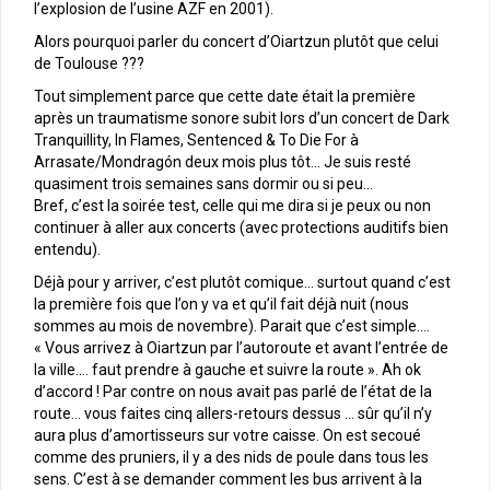
l’explosion de l’usine AZF en 2001).
Alors pourquoi parler du concert d’Oiartzun plutôt que celui
de Toulouse ???
Tout simplement parce que cette date était la première
après un traumatisme sonore subit lors d’un concert de Dark
Tranquillity, In Flames, Sentenced & To Die For à
Arrasate/Mondragón deux mois plus tôt… Je suis resté
quasiment trois semaines sans dormir ou si peu…
Bref, c’est la soirée test, celle qui me dira si je peux ou non
continuer à aller aux concerts (avec protections auditifs bien
entendu).
Déjà pour y arriver, c’est plutôt comique… surtout quand c’est
la première fois que l’on y va et qu’il fait déjà nuit (nous
sommes au mois de novembre). Parait que c’est simple….
« Vous arrivez à Oiartzun par l’autoroute et avant l’entrée de
la ville…. faut prendre à gauche et suivre la route ». Ah ok
d’accord ! Par contre on nous avait pas parlé de l’état de la
route… vous faites cinq allers-retours dessus … sûr qu’il n’y
aura plus d’amortisseurs sur votre caisse. On est secoué
comme des pruniers, il y a des nids de poule dans tous les
sens. C’est à se demander comment les bus arrivent à la