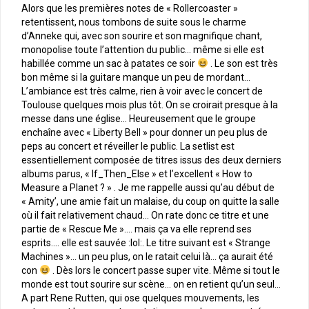
Alors que les premières notes de « Rollercoaster »
retentissent, nous tombons de suite sous le charme
d’Anneke qui, avec son sourire et son magnifique chant,
monopolise toute l’attention du public… même si elle est
habillée comme un sac à patates ce soir
. Le son est très
bon même si la guitare manque un peu de mordant…
L’ambiance est très calme, rien à voir avec le concert de
Toulouse quelques mois plus tôt. On se croirait presque à la
messe dans une église… Heureusement que le groupe
enchaîne avec « Liberty Bell » pour donner un peu plus de
peps au concert et réveiller le public. La setlist est
essentiellement composée de titres issus des deux derniers
albums parus, « If_Then_Else » et l’excellent « How to
Measure a Planet ? » . Je me rappelle aussi qu’au début de
« Amity’, une amie fait un malaise, du coup on quitte la salle
où il fait relativement chaud… On rate donc ce titre et une
partie de « Rescue Me »…. mais ça va elle reprend ses
esprits…. elle est sauvée :lol:. Le titre suivant est « Strange
Machines »… un peu plus, on le ratait celui là… ça aurait été
con
. Dès lors le concert passe super vite. Même si tout le
monde est tout sourire sur scène… on en retient qu’un seul…
A part Rene Rutten, qui ose quelques mouvements, les