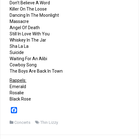
Don’t Believe A Word
Killer On The Loose
Dancing In The Moonlight
Massacre
Angel Of Death
Still In Love With You
Whiskey In The Jar
Sha La La
Suicide
Waiting For An Alibi
Cowboy Song
The Boys Are Back In Town
Rappels:
Emerald
Rosalie
Black Rose
F
a
c
Concerts
Thin Lizzy
e
b