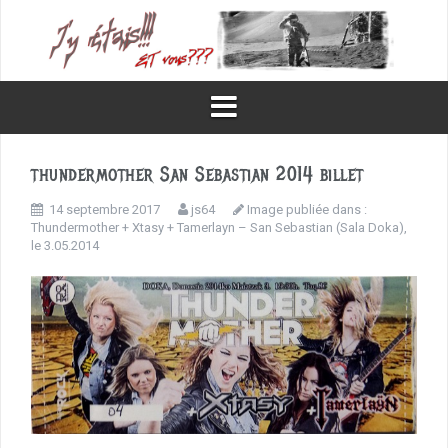
Aller
au
contenu
thundermother San Sebastian 2014 billet
14 septembre 2017
js64
Image publiée dans :
Thundermother + Xtasy + Tamerlayn – San Sebastian (Sala Doka),
le 3.05.2014