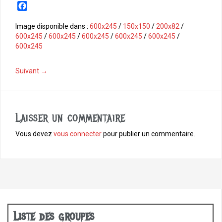
F
a
c
Image disponible dans :
600x245
/
150x150
/
200x82
/
e
600x245
/
600x245
/
600x245
/
600x245
/
600x245
/
b
600x245
o
o
Suivant →
k
Laisser un commentaire
Vous devez
vous connecter
pour publier un commentaire.
Liste des groupes