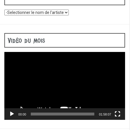
Vidéo du mois
Lecteur
vidéo
00:00
01:58:07