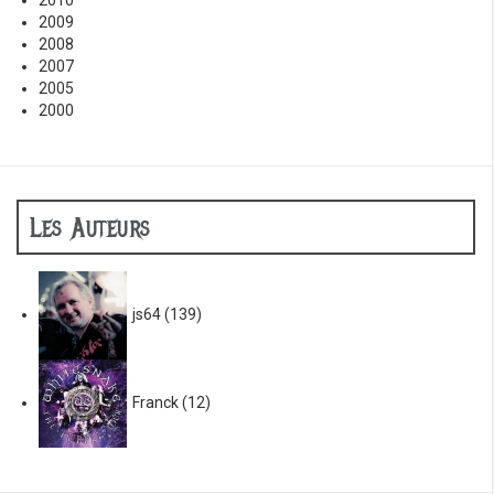
2010
2009
2008
2007
2005
2000
Les Auteurs
js64
(139)
Franck
(12)