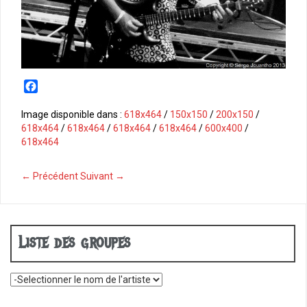
F
a
c
Image disponible dans :
618x464
/
150x150
/
200x150
/
e
618x464
/
618x464
/
618x464
/
618x464
/
600x400
/
b
618x464
o
o
← Précédent
Suivant →
k
Liste des groupes