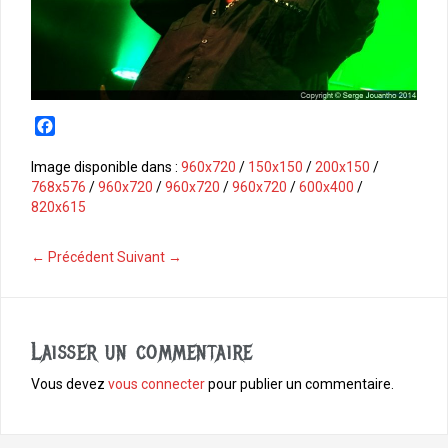
F
a
c
Image disponible dans :
960x720
/
150x150
/
200x150
/
e
768x576
/
960x720
/
960x720
/
960x720
/
600x400
/
b
820x615
o
o
← Précédent
Suivant →
k
Laisser un commentaire
Vous devez
vous connecter
pour publier un commentaire.