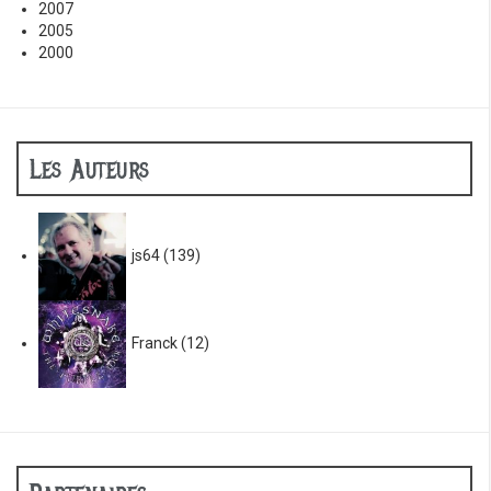
2007
2005
2000
Les Auteurs
js64
(139)
Franck
(12)