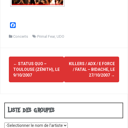
F
a
c
Concerts
Primal Fear
,
UDO
e
b
o
Navigation
o
←
STATUS QUO –
KILLERS / ADX / E FORCE
d'article
k
TOULOUSE (ZÉNITH), LE
/ FATAL – BIDACHE, LE
9/10/2007
27/10/2007
→
Liste des groupes