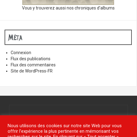
Vous y trouverez aussi nos chroniques d'albums
Méta
Connexion
Flux des publications
Flux des commentaires
Site de WordPress-FR
Tous droits réservés.
© www.jy-étais.com 2021
Nous utilisons des cookies sur notre site Web pour vous
offrir l'expérience la plus pertinente en mémorisant vos
recherches sur le site. En cliquant sur « Tout accepter »,