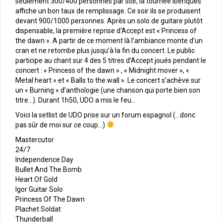
seulement 300/400 personnes par soir, la tournée ibériques
affiche un bon taux de remplissage. Ce soir ils se produisent
devant 900/1000 personnes. Après un solo de guitare plutôt
dispensable, la première reprise d’Accept est « Princess of
the dawn ». A partir de ce moment là l’ambiance monte d’un
cran et ne retombe plus jusqu’à la fin du concert. Le public
participe au chant sur 4 des 5 titres d’Accept joués pendant le
concert : « Princess of the dawn » , « Midnight mover », «
Metal heart » et « Balls to the wall ». Le concert s’achève sur
un « Burning » d’anthologie (une chanson qui porte bien son
titre…). Durant 1h50, UDO a mis le feu…
Voici la setlist de UDO prise sur un forum espagnol (…donc
pas sûr de moi sur ce coup…)
Mastercutor
24/7
Independence Day
Bullet And The Bomb
Heart Of Gold
Igor Guitar Solo
Princess Of The Dawn
Plachet Soldat
Thunderball