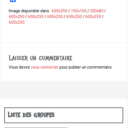
a
c
Image disponible dans :
600x250
/
150x150
/
200x83
/
e
600x250
/
600x250
/
600x250
/
600x250
/
600x250
/
b
600x250
o
o
k
Laisser un commentaire
Vous devez
vous connecter
pour publier un commentaire.
Liste des groupes