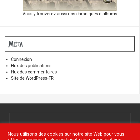
Vous y trouverez aussi nos chroniques d'albums
Méta
Connexion
Flux des publications
Flux des commentaires
Site de WordPress-FR
Tous droits réservés.
© www.jy-étais.com 2021
Nous utilisons des cookies sur notre site Web pour vous
offrir l'expérience la plus pertinente en mémorisant vos