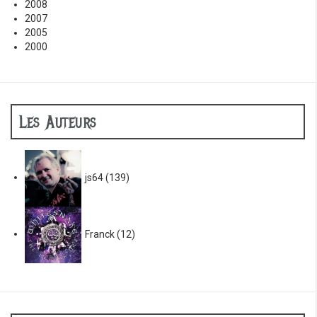
2008
2007
2005
2000
Les Auteurs
js64
(139)
Franck
(12)