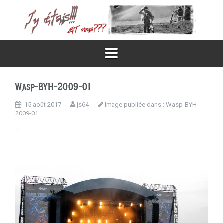
Aller
au
contenu
Wasp-BYH-2009-01
15 août 2017
js64
Image publiée dans :
Wasp-BYH-
2009-01