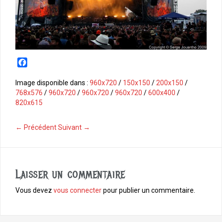
F
a
c
Image disponible dans :
960x720
/
150x150
/
200x150
/
e
768x576
/
960x720
/
960x720
/
960x720
/
600x400
/
b
820x615
o
o
← Précédent
Suivant →
k
Laisser un commentaire
Vous devez
vous connecter
pour publier un commentaire.