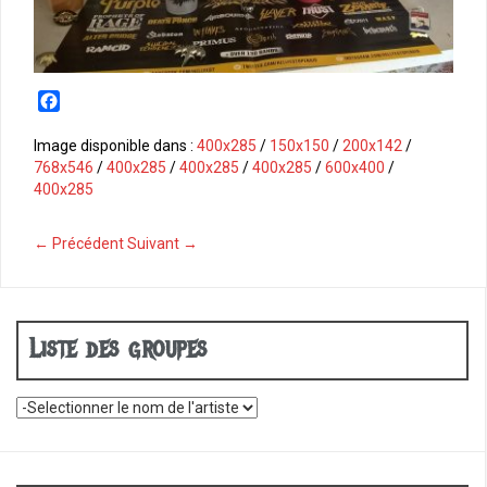
F
a
c
Image disponible dans :
400x285
/
150x150
/
200x142
/
e
768x546
/
400x285
/
400x285
/
400x285
/
600x400
/
b
400x285
o
o
← Précédent
Suivant →
k
Liste des groupes