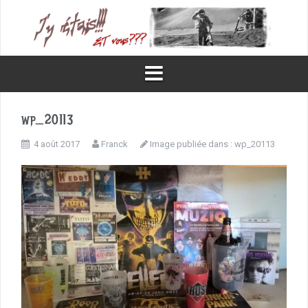
Aller
au
contenu
wp_20113
4 août 2017
Franck
Image publiée dans :
wp_20113