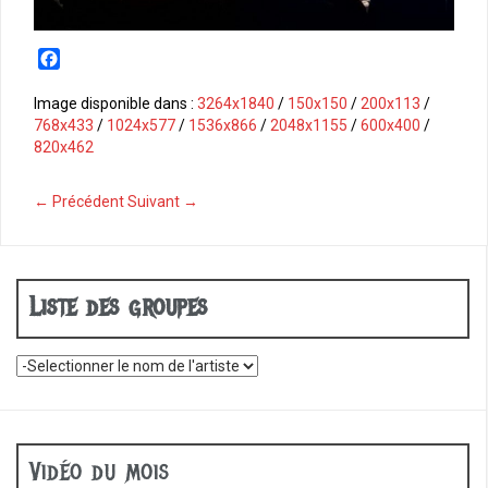
F
a
c
Image disponible dans :
3264x1840
/
150x150
/
200x113
/
e
768x433
/
1024x577
/
1536x866
/
2048x1155
/
600x400
/
b
820x462
o
o
← Précédent
Suivant →
k
Liste des groupes
Vidéo du mois