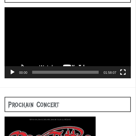
Lecteur
vidéo
00:00
01:58:07
Prochain Concert