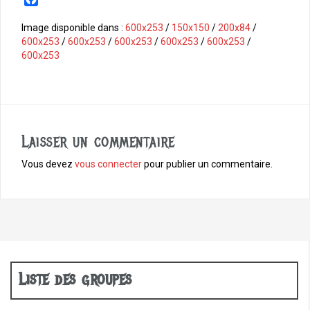
a
c
Image disponible dans :
600x253
/
150x150
/
200x84
/
e
600x253
/
600x253
/
600x253
/
600x253
/
600x253
/
b
600x253
o
o
k
Laisser un commentaire
Vous devez
vous connecter
pour publier un commentaire.
Liste des groupes