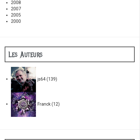
2008
2007
2005
2000
Les Auteurs
js64
(139)
Franck
(12)