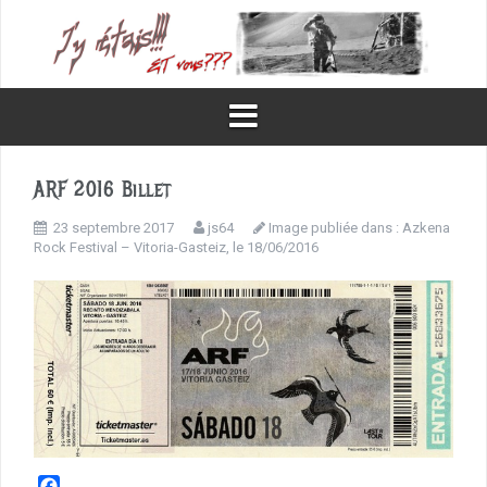
Aller
au
contenu
ARF 2016 Billet
23 septembre 2017
js64
Image publiée dans :
Azkena
Rock Festival – Vitoria-Gasteiz, le 18/06/2016
F