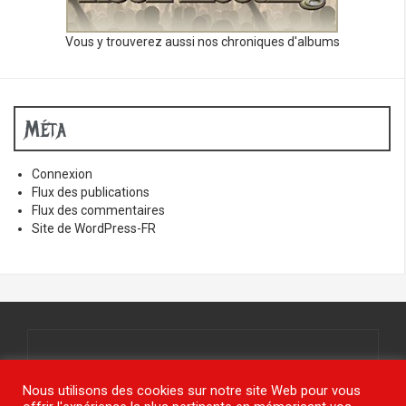
Vous y trouverez aussi nos chroniques d'albums
Méta
Connexion
Flux des publications
Flux des commentaires
Site de WordPress-FR
Tous droits réservés.
© www.jy-étais.com 2021
Nous utilisons des cookies sur notre site Web pour vous