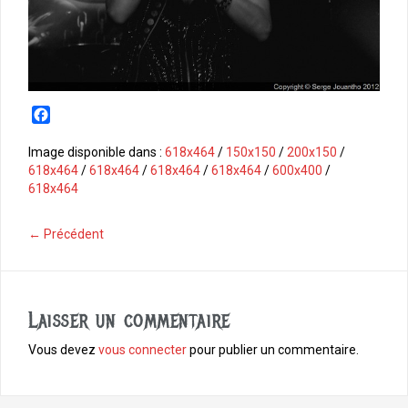
F
a
c
Image disponible dans :
618x464
/
150x150
/
200x150
/
e
618x464
/
618x464
/
618x464
/
618x464
/
600x400
/
b
618x464
o
o
← Précédent
k
Laisser un commentaire
Vous devez
vous connecter
pour publier un commentaire.