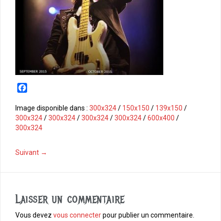
F
a
c
Image disponible dans :
300x324
/
150x150
/
139x150
/
e
300x324
/
300x324
/
300x324
/
300x324
/
600x400
/
b
300x324
o
o
Suivant →
k
Laisser un commentaire
Vous devez
vous connecter
pour publier un commentaire.