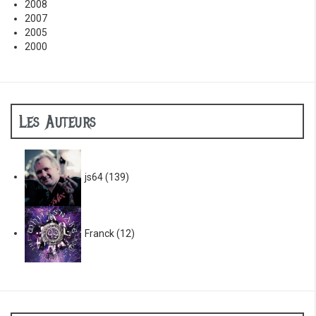
2008
2007
2005
2000
Les Auteurs
js64
(139)
Franck
(12)