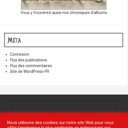
Vous y trouverez aussi nos chroniques d'albums
Méta
Connexion
Flux des publications
Flux des commentaires
Site de WordPress-FR
Tous droits réservés.
© www.jy-étais.com 2021
Nous utilisons des cookies sur notre site Web pour vous
offrir l'expérience la plus pertinente en mémorisant vos