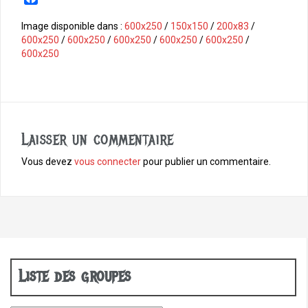
a
c
Image disponible dans :
600x250
/
150x150
/
200x83
/
e
600x250
/
600x250
/
600x250
/
600x250
/
600x250
/
b
600x250
o
o
k
Laisser un commentaire
Vous devez
vous connecter
pour publier un commentaire.
Liste des groupes