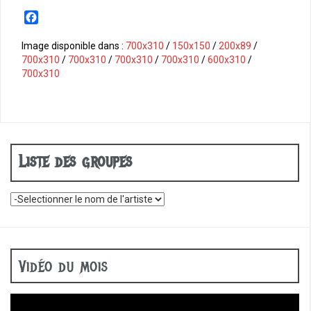
F
a
c
Image disponible dans :
700x310
/
150x150
/
200x89
/
e
700x310
/
700x310
/
700x310
/
700x310
/
600x310
/
b
700x310
o
o
k
Liste des groupes
Vidéo du mois
Lecteur