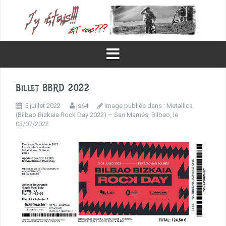
Aller
au
contenu
Billet BBRD 2022
5 juillet 2022
js64
Image publiée dans :
Metallica
(Bilbao Bizkaia Rock Day 2022) – San Mamés, Bilbao, le
03/07/2022