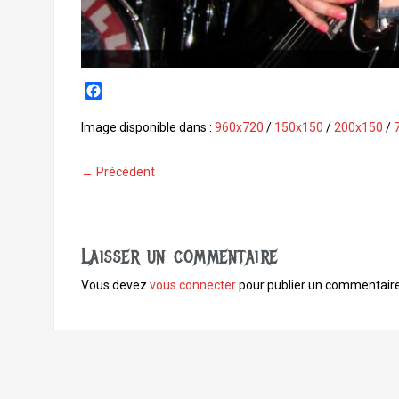
F
a
c
Image disponible dans :
960x720
/
150x150
/
200x150
/
e
b
← Précédent
o
o
k
Laisser un commentaire
Vous devez
vous connecter
pour publier un commentaire