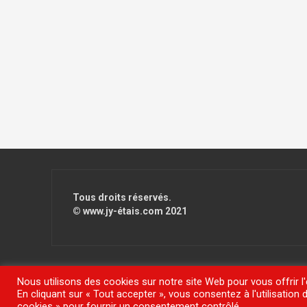
Tous droits réservés.
© www.jy-étais.com 2021
Nous utilisons des cookies sur notre site Web pour vous offrir l
En cliquant sur « Tout accepter », vous consentez à l'utilisatio
Fièrement propulsé par WordPress
|
Thème
FlyMag
par The
cookies » pour fournir un consentement contrôlé.