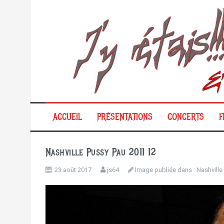
Aller
au
contenu
ACCUEIL
PRÉSENTATIONS
CONCERTS
F
Nashville Pussy Pau 2011 12
23 août 2017
js64
Image publiée dans :
Nashville