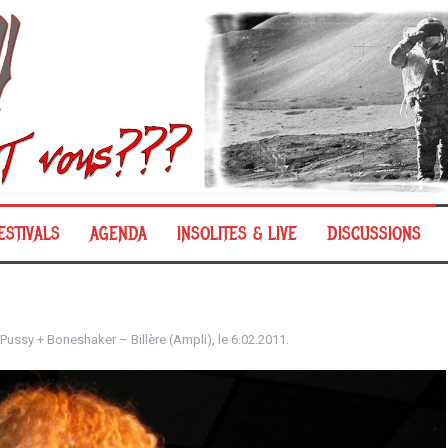
ESTIVALS
AGENDA
INSOLITES & LIVE
DISCUSSIONS
 Pussy + Boneshaker – Billère (Ampli), le 6.02.2011.