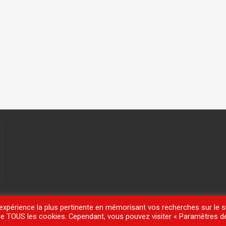
'expérience la plus pertinente en mémorisant vos recherches sur le si
n de TOUS les cookies. Cependant, vous pouvez visiter « Paramètres d
meisle