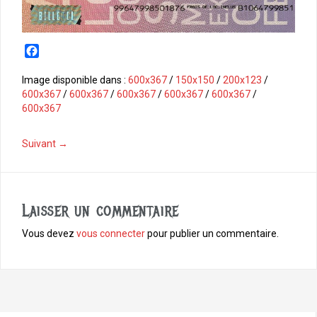
F
a
c
Image disponible dans :
600x367
/
150x150
/
200x123
/
e
600x367
/
600x367
/
600x367
/
600x367
/
600x367
/
b
600x367
o
o
Suivant →
k
Laisser un commentaire
Vous devez
vous connecter
pour publier un commentaire.