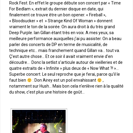
Rock Fest. En effet le groupe débute son concert par « Time
For Bedlam », extrait du dernier disque en date, qui
finalement ce trouve être un bon opener. « Fireball »,
« Bloodsucker » et » Strange Kind Of Woman » donnent
vraiment le ton de la soirée. On aura droit à du très grand
Deep Purple. Ian Gillan étant très en voix. A mes yeux, sa
meilleure performance auxquelles j’ai pu assister. On a beau
parler des concerts de DP en terme de musicalité, de
technique etc… mais franchement quand Gillan va… tout va.
Ç’est autre chose… Et ce soir il avait vraiment envie d’en
découdre… Donc la setlist s’articule autour de vieilleries et de
quatre extraits de « Infinite » plus deux de « Now What ?! »…
Superbe concert. Le seul reproche que je ferai, parce qu’il le
faut bien
: Don Airey est un poil envahissant
,
notamment sur Hush… Mais bon cela n’enlève rien à la qualité
du show, c’est plus une histoire de goût…