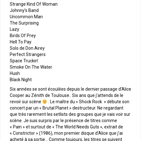
Strange Kind Of Woman
Johnny’s Band
Uncommon Man
The Surprising
Lazy
Birds Of Prey
Hell To Pay
Solo de Don Airey
Perfect Strangers
Space Truckin’
Smoke On The Water
Hush
Black Night
Six années se sont écoulées depuis le dernier passage d’Alice
Cooper au Zénith de Toulouse.. Six ans que j’attends de le
revoir sur scène
. Le maître du « Shock Rock » débute son
concert par un « Brutal Planet » destructeur. Ne regardant
que très rarement les setlists des groupes que je vais voir sur
scène. Je suis surpris par le présence de titres comme
« Pain » et surtout de « The World Needs Guts », extrait de
« Constrictor » (1986), mon premier disque d’Alice que j’ai
acheté à sa sortie… Comme toujours, les titres se suivent