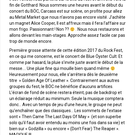
fin de Gotthard. Nous sommes une heures avant le début du
concert du BÖC, Carcass est sur scène, on profite pour allez
au Metal Market que nous n’avons pas encore visité. J’achète
un magnet Alice Cooper, Il est affreux mais il fera l’affaire sur
mon frigo. Passionnant ! Non ??
. Nous nous restaurons et
allons devant les main-stages. Approche assez facile car pas
trop de monde encore.
Première grosse attente de cette édition 2017 du Rock Fest,
en ce qui me concerne, est le concert de Blue Öyster Cult. Et
comme par hasard, la pluie s’invite juste avant le début de la
messe…. Une pluie fine qui mouille bien quand même
Heureusement pour nous, elle s’arrêtera dès le deuxième
titre » Golden Age Of Leather ». Contrairement aux autres
groupes du fest, le BÖC ne bénéficie d’aucuns artifices.
L’écran de fond de scène restera éteint, pas de backdrop et
un éclairage réduit au minimum. Seule la musique comptera
donc… Avec un temps de jeu d’une heure, le groupe ne peut
qu’enchaîner que des classiques… Les sommets de l’extase
sont « Then Came The Last Days Of May » (et son superbe
solo qu’il faut avoir entendu au moins une fois dans sa vie) et
bien sur « Godzilla » ou encore « (Don’t Fear) The Reaper ».
MAGIQUE !!!