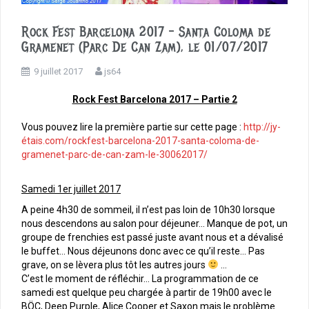
Rock Fest Barcelona 2017 – Santa Coloma de
Gramenet (Parc De Can Zam), le 01/07/2017
9 juillet 2017
js64
Rock Fest Barcelona 2017 – Partie 2
Vous pouvez lire la première partie sur cette page :
http://jy-
étais.com/rockfest-barcelona-2017-santa-coloma-de-
gramenet-parc-de-can-zam-le-30062017/
Samedi 1er juillet 2017
A peine 4h30 de sommeil, il n’est pas loin de 10h30 lorsque
nous descendons au salon pour déjeuner… Manque de pot, un
groupe de frenchies est passé juste avant nous et a dévalisé
le buffet… Nous déjeunons donc avec ce qu’il reste… Pas
grave, on se lèvera plus tôt les autres jours
…
C’est le moment de réfléchir… La programmation de ce
samedi est quelque peu chargée à partir de 19h00 avec le
BÖC, Deep Purple, Alice Cooper et Saxon mais le problème