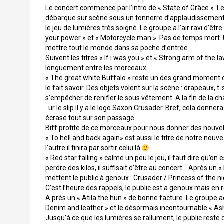
Le concert commence par l’intro de « State of Grâce ». Le
débarque sur scène sous un tonnerre d’applaudissements. 
le jeu de lumières très soigné. Le groupe a l’air ravi d’êt
your power » et « Motorcycle man ». Pas de temps mort. U
mettre tout le monde dans sa poche d’entrée…
Suivent les titres « If i was you » et « Strong arm of the 
longuement entre les morceaux.
« The great white Buffalo » reste un des grand moment du 
le fait savoir. Des objets volent sur la scène : drapeaux, t-s
s’empêcher de renifler le sous vêtement. A la fin de la ch
ur le slip il y a le logo Saxon Crusader. Bref, cela donner
écrase tout sur son passage.
Biff profite de ce morceaux pour nous donner des nouvell
« To hell and back again» est aussi le titre de notre nouv
l’autre il finira par sortir celui là
…
« Red star falling » calme un peu le jeu, il faut dire qu’on 
perdre des kilos, il suffisait d’être au concert… Après 
mettent le public à genoux : Crusader / Princess of the nig
C’est l’heure des rappels, le public est a genoux mais e
A près un « Atila the hun » de bonne facture. Le groupe a
Denim and leather » et le désormais incontournable « As
Jusqu’à ce que les lumières se rallument, le public rest