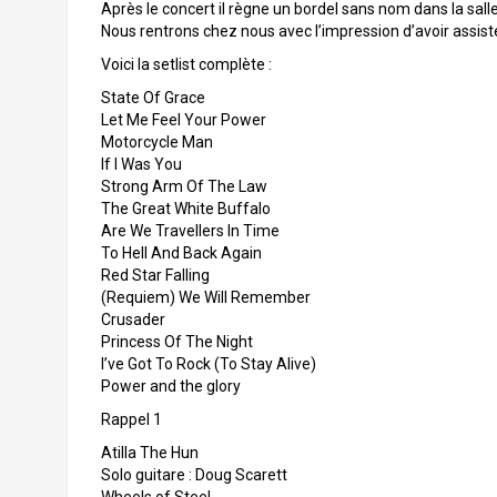
Après le concert il règne un bordel sans nom dans la salle 
Nous rentrons chez nous avec l’impression d’avoir assister
Voici la setlist complète :
State Of Grace
Let Me Feel Your Power
Motorcycle Man
If I Was You
Strong Arm Of The Law
The Great White Buffalo
Are We Travellers In Time
To Hell And Back Again
Red Star Falling
(Requiem) We Will Remember
Crusader
Princess Of The Night
I’ve Got To Rock (To Stay Alive)
Power and the glory
Rappel 1
Atilla The Hun
Solo guitare : Doug Scarett