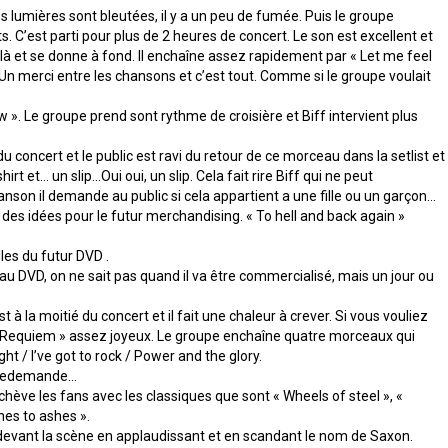
s lumières sont bleutées, il y a un peu de fumée. Puis le groupe
C’est parti pour plus de 2 heures de concert. Le son est excellent et
re là et se donne à fond. Il enchaîne assez rapidement par « Let me feel
n merci entre les chansons et c’est tout. Comme si le groupe voulait
law ». Le groupe prend sont rythme de croisière et Biff intervient plus
concert et le public est ravi du retour de ce morceau dans la setlist et
hirt et… un slip…Oui oui, un slip. Cela fait rire Biff qui ne peut
anson il demande au public si cela appartient a une fille ou un garçon…
a des idées pour le futur merchandising. « To hell and back again »
es du futur DVD .
eau DVD, on ne sait pas quand il va être commercialisé, mais un jour ou
est à la moitié du concert et il fait une chaleur à crever. Si vous vouliez
un « Requiem » assez joyeux. Le groupe enchaîne quatre morceaux qui
ht / I’ve got to rock / Power and the glory.
n redemande…
chève les fans avec les classiques que sont « Wheels of steel », «
hes to ashes ».
e devant la scène en applaudissant et en scandant le nom de Saxon.