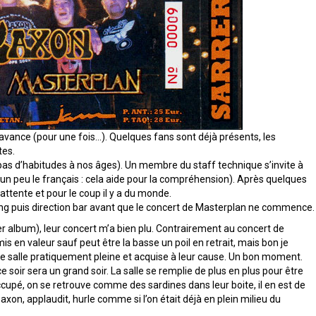
’avance (pour une fois…). Quelques fans sont déjà présents, les
tes.
 pas d’habitudes à nos âges). Un membre du staff technique s’invite à
 un peu le français : cela aide pour la compréhension). Après quelques
’attente et pour le coup il y a du monde.
sing puis direction bar avant que le concert de Masterplan ne commence.
er album), leur concert m’a bien plu. Contrairement au concert de
is en valeur sauf peut être la basse un poil en retrait, mais bon je
ne salle pratiquement pleine et acquise à leur cause. Un bon moment.
oir sera un grand soir. La salle se remplie de plus en plus pour être
pé, on se retrouve comme des sardines dans leur boite, il en est de
xon, applaudit, hurle comme si l’on était déjà en plein milieu du