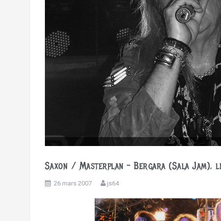
Saxon / Masterplan – Bergara (Sala Jam),
26 mars 2007
js64