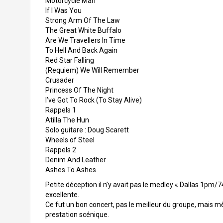
Motorcycle Man
If I Was You
Strong Arm Of The Law
The Great White Buffalo
Are We Travellers In Time
To Hell And Back Again
Red Star Falling
(Requiem) We Will Remember
Crusader
Princess Of The Night
I’ve Got To Rock (To Stay Alive)
Rappels 1
Atilla The Hun
Solo guitare : Doug Scarett
Wheels of Steel
Rappels 2
Denim And Leather
Ashes To Ashes
Petite déception il n’y avait pas le medley « Dallas 1pm/
excellente.
Ce fut un bon concert, pas le meilleur du groupe, mais m
prestation scénique.