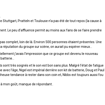
.
tre Stuttgart, Pratteln et Toulouse n’a pas été de tout repos (la cause à
ent. Le peu d’affluence permit au moins aux fans de se faire prendre
 pas complet, loin de là. Environ 500 personnes étaient présentes. Une
t la réputation du groupe sur scène, on aurait pu espérer mieux…
tellement j’avais l’impression que ce groupe est devenu le nouveau
 batterie…
hts sont très soignés et le son est bon sans plus. Malgré l’état de fatigue
ie avec l’âge, Nigel est impérial derrière son kit de batterie, Doug et Paul
use tendance à rester dans son coin et, Nibbs est toujours aussi fou
c, à mon goût, manque de répondant..