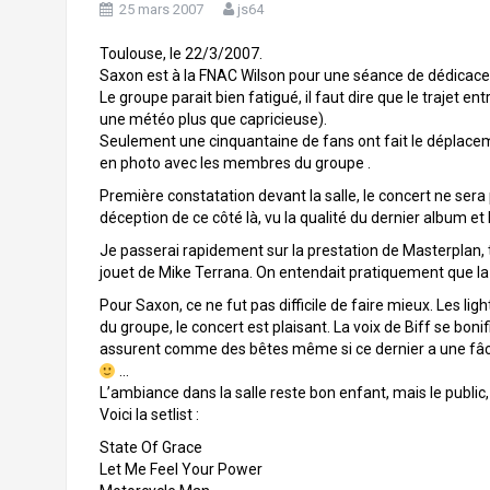
25 mars 2007
js64
Toulouse, le 22/3/2007.
Saxon est à la FNAC Wilson pour une séance de dédicace
Le groupe parait bien fatigué, il faut dire que le trajet en
une météo plus que capricieuse).
Seulement une cinquantaine de fans ont fait le déplacem
en photo avec les membres du groupe .
Première constatation devant la salle, le concert ne sera
déception de ce côté là, vu la qualité du dernier album e
Je passerai rapidement sur la prestation de Masterplan, 
jouet de Mike Terrana. On entendait pratiquement que la
Pour Saxon, ce ne fut pas difficile de faire mieux. Les lig
du groupe, le concert est plaisant. La voix de Biff se bonif
assurent comme des bêtes même si ce dernier a une fâche
…
L’ambiance dans la salle reste bon enfant, mais le publi
Voici la setlist :
State Of Grace
Let Me Feel Your Power