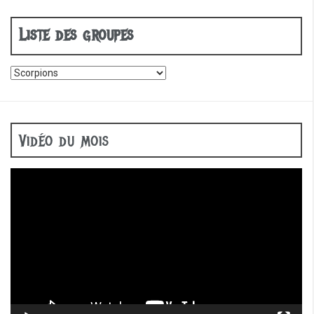
o
o
Liste des groupes
k
Vidéo du mois
Lecteur
vidéo