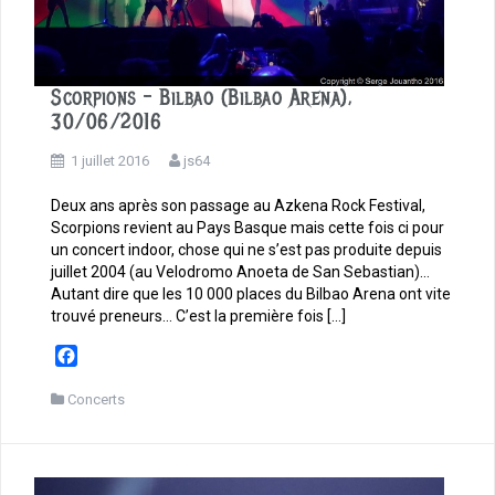
Scorpions – Bilbao (Bilbao Arena),
30/06/2016
1 juillet 2016
js64
Deux ans après son passage au Azkena Rock Festival,
Scorpions revient au Pays Basque mais cette fois ci pour
un concert indoor, chose qui ne s’est pas produite depuis
juillet 2004 (au Velodromo Anoeta de San Sebastian)…
Autant dire que les 10 000 places du Bilbao Arena ont vite
trouvé preneurs… C’est la première fois […]
F
a
c
Concerts
e
b
o
o