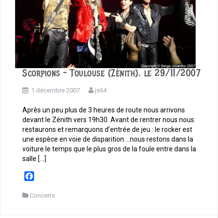
Scorpions – Toulouse (Zénith), le 29/11/2007
1 décembre 2007
js64
Après un peu plus de 3 heures de route nous arrivons
devant le Zénith vers 19h30. Avant de rentrer nous nous
restaurons et remarquons d’entrée de jeu : le rocker est
une espèce en voie de disparition …nous restons dans la
voiture le temps que le plus gros de la foule entre dans la
salle […]
F
a
c
Concerts
e
b