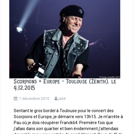
k
Scorpions + Europe – Toulouse (Zénith), le
4.12.2015
7 décembre 2015
js64
Sentant le gros bordel à Toulouse pour le concert des
Scorpions et Europe, je démarre vers 13h15. Je m’arrête à
Pau où je dois récupérer Franck64. Première fois que
j’allais dans son quartier et bien évidemment j’attendais