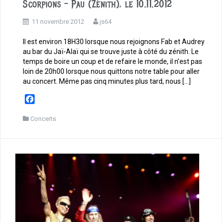
Scorpions – Pau (Zénith), le 10.11.2012
11 novembre 2012
js64
Il est environ 18H30 lorsque nous rejoignons Fab et Audrey
au bar du Jaï-Alaï qui se trouve juste à côté du zénith. Le
temps de boire un coup et de refaire le monde, il n’est pas
loin de 20h00 lorsque nous quittons notre table pour aller
au concert. Même pas cinq minutes plus tard, nous […]
F
a
c
Concerts
e
b
o
o
k