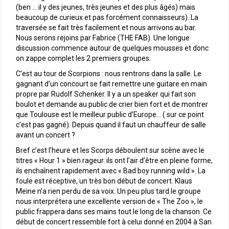
(ben … il y des jeunes, très jeunes et des plus âgés) mais
beaucoup de curieux et pas forcément connaisseurs). La
traversée se fait très facilement et nous arrivons au bar.
Nous serons rejoins par Fabrice (THE FAB). Une longue
discussion commence autour de quelques mousses et donc
on zappe complet les 2 premiers groupes.
C’est au tour de Scorpions : nous rentrons dans la salle. Le
gagnant d’un concourt se fait remettre une guitare en main
propre par Rudolf Schenker. Il y a un speaker qui fait son
boulot et demande au public de crier bien fort et de montrer
que Toulouse est le meilleur public d’Europe… ( sur ce point
c’est pas gagné). Depuis quand il faut un chauffeur de salle
avant un concert ?
Bref c’est l’heure et les Scorps déboulent sur scène avec le
titres « Hour 1 » bien rageur. ils ont l’air d’être en pleine forme,
ils enchaînent rapidement avec « Bad boy running wild ». La
foule est réceptive, un très bon début de concert. Klaus
Meine n’a rien perdu de sa voix. Un peu plus tard le groupe
nous interprétera une excellente version de « The Zoo », le
public frappera dans ses mains tout le long de la chanson. Ce
début de concert ressemble fort à celui donné en 2004 à San