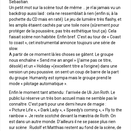
Sebastian.
Un petit mot sur la scène tout de même … je n’ai jamais vu un
backdrop aussi laid : cela ne ressemblait à rien (enfin si, à la
pochette du CD mais en raté). Le jeu de lumière très flashy, et
les amplis étaient cachés par une toile noire (sûrement pour
protéger de la poussière, pas très esthétique tout ça). Cela
faisait scène non habitée. Enfin bref. C’est au tour de « Coast
to coast », cet instrumental annonce toujours une série de
slow.
A partir de ce moment là les choses se gâtent. Le groupe
nous enchaîne « Send me an angel » (j’aime pas ce titre,
désolé) et un « Holiday »(excellent titre a l’origine) dans une
version un peu poussive. on sent un coup de barre de la part
du groupe. Humanity est sympa mais le groupe prend le
mode « pilotage automatique ».
Enfin le moment tant attendu : l’arrivée de Uli Jon Roth. Le
public lui réserve un très bon accueil mais ne semble pas le
connaître. C’est parti pour une demi heure de magie :
« Picture Life », « Dark Lady », « Speedy’s coming », « Fly to the
rainbow ». Je reste scotché devant la mæstria de Roth. On
est dans un autre monde. D’ailleurs il ne se passe plus rien
sur scène : Rudolf et Matthias restent au fond de la scène, de