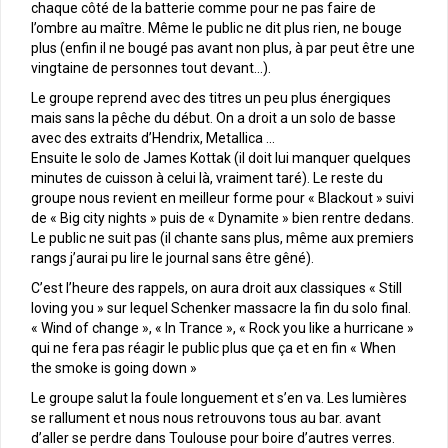
chaque côté de la batterie comme pour ne pas faire de
l’ombre au maître. Même le public ne dit plus rien, ne bouge
plus (enfin il ne bougé pas avant non plus, à par peut être une
vingtaine de personnes tout devant…).
Le groupe reprend avec des titres un peu plus énergiques
mais sans la pêche du début. On a droit a un solo de basse
avec des extraits d’Hendrix, Metallica …
Ensuite le solo de James Kottak (il doit lui manquer quelques
minutes de cuisson à celui là, vraiment taré). Le reste du
groupe nous revient en meilleur forme pour « Blackout » suivi
de « Big city nights » puis de « Dynamite » bien rentre dedans.
Le public ne suit pas (il chante sans plus, même aux premiers
rangs j’aurai pu lire le journal sans être gêné).
C’est l’heure des rappels, on aura droit aux classiques « Still
loving you » sur lequel Schenker massacre la fin du solo final.
« Wind of change », « In Trance », « Rock you like a hurricane »
qui ne fera pas réagir le public plus que ça et en fin « When
the smoke is going down »
Le groupe salut la foule longuement et s’en va. Les lumières
se rallument et nous nous retrouvons tous au bar. avant
d’aller se perdre dans Toulouse pour boire d’autres verres.