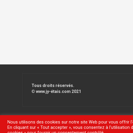
Tous droits réservés.
© www.jy-étais.com 2021
Nous utilisons des cookies sur notre site Web pour vous offrir l
En cliquant sur « Tout accepter », vous consentez à l'utilisatio
Fièrement propulsé par WordPress
|
Thème
FlyMag
par The
cookies » pour fournir un consentement contrôlé.