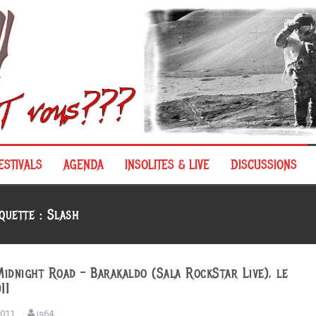
ESTIVALS
AGENDA
INSOLITES & LIVE
DISCUSSIONS
iquette :
Slash
Midnight Road – Barakaldo (Sala RockStar Live), le
11
 2011
js64