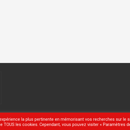
'expérience la plus pertinente en mémorisant vos recherches sur le si
n de TOUS les cookies. Cependant, vous pouvez visiter « Paramètres d
meisle