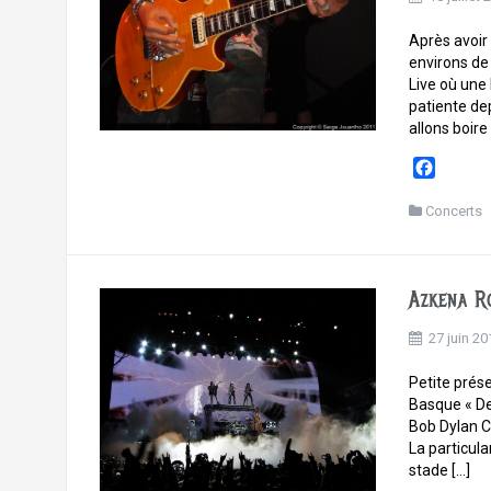
Après avoir
environs de
Live où une 
patiente de
allons boire 
F
a
c
Concerts
e
b
o
Azkena Ro
o
k
27 juin 20
Petite prés
Basque « Der
Bob Dylan C
La particula
stade […]