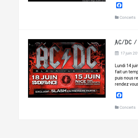
F
a
c
Concerts
e
b
o
AC/DC / 
o
k
17 juin 20
Lundi 14 jui
fait un temp
puis nous r
rendez vous
F
a
c
Concerts
e
b
o
o