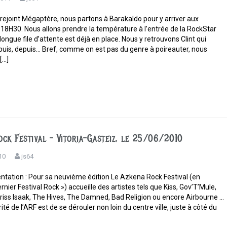
 rejoint Mégaptère, nous partons à Barakaldo pour y arriver aux
 18H30. Nous allons prendre la température à l’entrée de la RockStar
longue file d’attente est déjà en place. Nous y retrouvons Clint qui
puis, depuis… Bref, comme on est pas du genre à poireauter, nous
[…]
ck Festival – Vitoria-Gasteiz, le 25/06/2010
10
js64
entation : Pour sa neuvième édition Le Azkena Rock Festival (en
nier Festival Rock ») accueille des artistes tels que Kiss, Gov’T’Mule,
riss Isaak, The Hives, The Damned, Bad Religion ou encore Airbourne …
rité de l’ARF est de se dérouler non loin du centre ville, juste à côté du