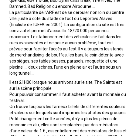
que Kiss, Gov’T’Mule, Bob Dylan Criss Isaak, The Hives, The
Damned, Bad Religion ou encore Airbourne …
La particularité de l’ARF est de se dérouler non loin du centre
ville, juste à côté du stade de foot du Deportivo Alavés
(finaliste de l’UEFA en 2001). La configuration du site est très
convivial et permet d’accueillir 18/20 000 personnes
maximum. Le stationnement des véhicules se fait dans les
rues avoisinantes et ne pose aucun problème, tout est
prévue pour faciliter l’accès au fest. Il y a toujours les stands
de merchandising, de bouffes, les bars, le coin détente avec
ses sièges, ses tables basses, parasols, moquette et une
piscine …. deux scènes, l’une en pleine air et l’autre sous un
long tunnel …
Il est 21H00 lorsque nous arrivons sur le site, The Saints est
sur la scène principale.
Pour pouvoir consommer, il faut acheter avant la monnaie du
festival;
On trouve toujours les fameux billets de différentes couleurs
et valeurs sur lesquels sont imprimés les photos des groupes.
Petit changement cette années, il n’y a plus les pièces de
monnaie en alu, elles sont remplacées par des médiators
d’une valeur de 1 € , essentiellement des médiators de Kiss et