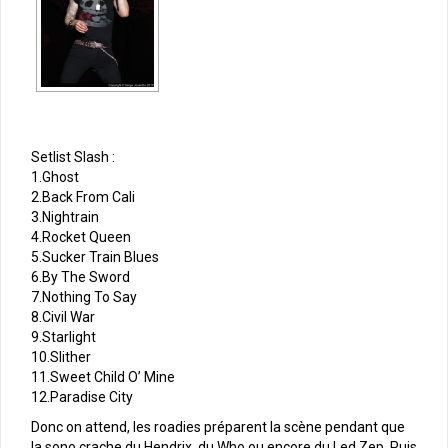
Setlist Slash :
1.Ghost
2.Back From Cali
3.Nightrain
4.Rocket Queen
5.Sucker Train Blues
6.By The Sword
7.Nothing To Say
8.Civil War
9.Starlight
10.Slither
11.Sweet Child O’ Mine
12.Paradise City
Donc on attend, les roadies préparent la scène pendant que
la sono crache du Hendrix, du Who ou encore du Led Zep. Puis