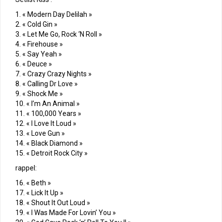
1. « Modern Day Delilah »
2. « Cold Gin »
3. « Let Me Go, Rock ‘N Roll »
4. « Firehouse »
5. « Say Yeah »
6. « Deuce »
7. « Crazy Crazy Nights »
8. « Calling Dr Love »
9. « Shock Me »
10. « I’m An Animal »
11. « 100,000 Years »
12. « I Love It Loud »
13. « Love Gun »
14. « Black Diamond »
15. « Detroit Rock City »
rappel:
16. « Beth »
17. « Lick It Up »
18. « Shout It Out Loud »
19. « I Was Made For Lovin’ You »