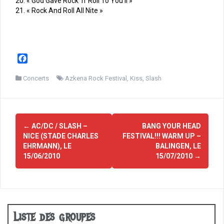
20. « God Gave Rock ‘n’ Roll To You II »
21. « Rock And Roll All Nite »
F
a
c
Concerts
Azkena Rock Festival
,
Kiss
,
Slash
e
b
o
Navigation
o
←
AC/DC / SLASH –
BANG YOUR HEAD
d'article
k
NICE (STADE CHARLES
FESTIVAL!!! WARM UP –
EHRMANN), LE
BALINGEN, LE
15/06/2010
15/07/2010
→
Liste des groupes