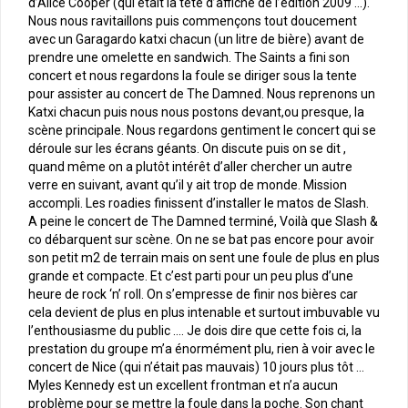
d’Alice Cooper (qui était la tête d’affiche de l’édition 2009 …).
Nous nous ravitaillons puis commençons tout doucement
avec un Garagardo katxi chacun (un litre de bière) avant de
prendre une omelette en sandwich. The Saints a fini son
concert et nous regardons la foule se diriger sous la tente
pour assister au concert de The Damned. Nous reprenons un
Katxi chacun puis nous nous postons devant,ou presque, la
scène principale. Nous regardons gentiment le concert qui se
déroule sur les écrans géants. On discute puis on se dit ,
quand même on a plutôt intérêt d’aller chercher un autre
verre en suivant, avant qu’il y ait trop de monde. Mission
accompli. Les roadies finissent d’installer le matos de Slash.
A peine le concert de The Damned terminé, Voilà que Slash &
co débarquent sur scène. On ne se bat pas encore pour avoir
son petit m2 de terrain mais on sent une foule de plus en plus
grande et compacte. Et c’est parti pour un peu plus d’une
heure de rock ‘n’ roll. On s’empresse de finir nos bières car
cela devient de plus en plus intenable et surtout imbuvable vu
l’enthousiasme du public …. Je dois dire que cette fois ci, la
prestation du groupe m’a énormément plu, rien à voir avec le
concert de Nice (qui n’était pas mauvais) 10 jours plus tôt …
Myles Kennedy est un excellent frontman et n’a aucun
problème pour se mettre la foule dans la poche. Son chant