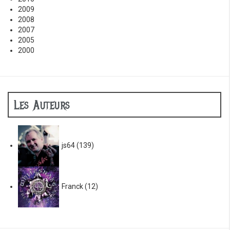
2009
2008
2007
2005
2000
Les Auteurs
js64
(139)
Franck
(12)