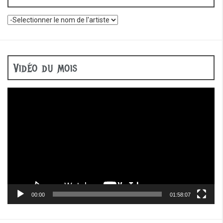
Vidéo du mois
Lecteur
vidéo
00:00
01:58:07