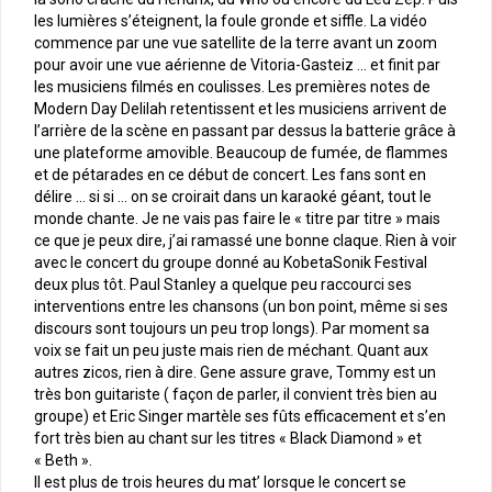
les lumières s’éteignent, la foule gronde et siffle. La vidéo
commence par une vue satellite de la terre avant un zoom
pour avoir une vue aérienne de Vitoria-Gasteiz … et finit par
les musiciens filmés en coulisses. Les premières notes de
Modern Day Delilah retentissent et les musiciens arrivent de
l’arrière de la scène en passant par dessus la batterie grâce à
une plateforme amovible. Beaucoup de fumée, de flammes
et de pétarades en ce début de concert. Les fans sont en
délire … si si … on se croirait dans un karaoké géant, tout le
monde chante. Je ne vais pas faire le « titre par titre » mais
ce que je peux dire, j’ai ramassé une bonne claque. Rien à voir
avec le concert du groupe donné au KobetaSonik Festival
deux plus tôt. Paul Stanley a quelque peu raccourci ses
interventions entre les chansons (un bon point, même si ses
discours sont toujours un peu trop longs). Par moment sa
voix se fait un peu juste mais rien de méchant. Quant aux
autres zicos, rien à dire. Gene assure grave, Tommy est un
très bon guitariste ( façon de parler, il convient très bien au
groupe) et Eric Singer martèle ses fûts efficacement et s’en
fort très bien au chant sur les titres « Black Diamond » et
« Beth ».
Il est plus de trois heures du mat’ lorsque le concert se