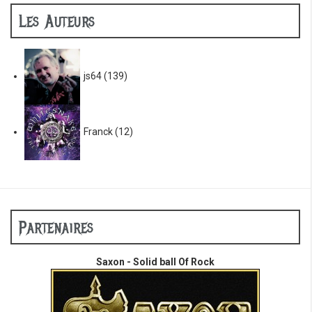
Les Auteurs
js64
(139)
Franck
(12)
Partenaires
Saxon - Solid ball Of Rock