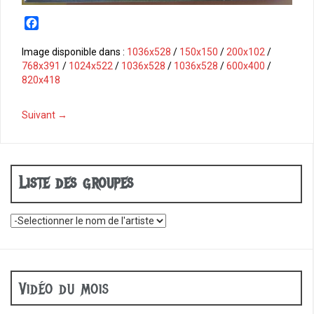
F
a
c
Image disponible dans :
1036x528
/
150x150
/
200x102
/
e
768x391
/
1024x522
/
1036x528
/
1036x528
/
600x400
/
b
820x418
o
o
Suivant →
k
Liste des groupes
Vidéo du mois