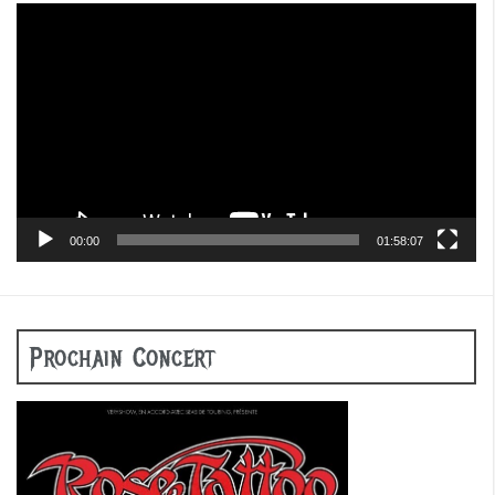
Lecteur
vidéo
00:00
01:58:07
Prochain Concert