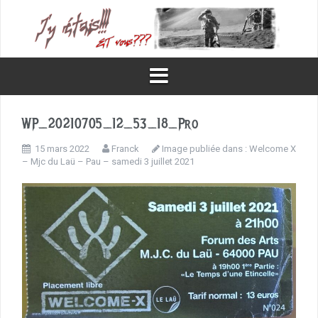
Aller
au
contenu
WP_20210705_12_53_18_Pro
15 mars 2022
Franck
Image publiée dans :
Welcome X
– Mjc du Laü – Pau – samedi 3 juillet 2021