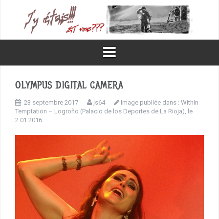
Aller
au
contenu
OLYMPUS DIGITAL CAMERA
23 septembre 2017
js64
Image publiée dans :
Within
Temptation – Logroño (Palacio de los Deportes de La Rioja), le
2.01.2016