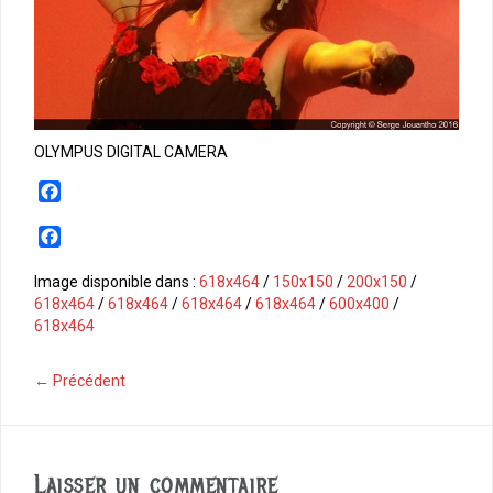
OLYMPUS DIGITAL CAMERA
F
a
c
F
e
a
b
c
Image disponible dans :
618x464
/
150x150
/
200x150
/
o
e
618x464
/
618x464
/
618x464
/
618x464
/
600x400
/
o
b
618x464
k
o
o
← Précédent
k
Laisser un commentaire